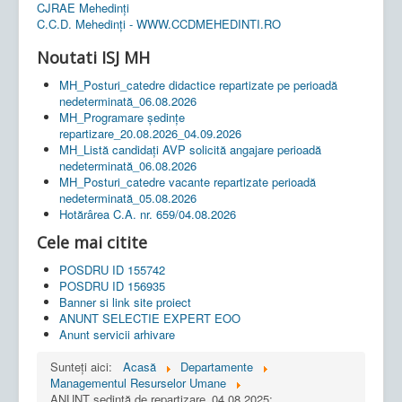
CJRAE Mehedinți
C.C.D. Mehedinţi - WWW.CCDMEHEDINTI.RO
Noutati ISJ MH
MH_Posturi_catedre didactice repartizate pe perioadă
nedeterminată_06.08.2026
MH_Programare ședințe
repartizare_20.08.2026_04.09.2026
MH_Listă candidați AVP solicită angajare perioadă
nedeterminată_06.08.2026
MH_Posturi_catedre vacante repartizate perioadă
nedeterminată_05.08.2026
Hotărârea C.A. nr. 659/04.08.2026
Cele mai citite
POSDRU ID 155742
POSDRU ID 156935
Banner si link site proiect
ANUNT SELECTIE EXPERT EOO
Anunt servicii arhivare
Sunteți aici:
Acasă
Departamente
Managementul Resurselor Umane
ANUNȚ ședință de repartizare_04.08.2025;