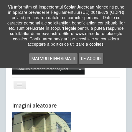
Vă informăm că Inspectoratul Scolar Judetean Mehedinti pune
în aplicare prevederile Regulamentului (UE) 2016/679 (GDPR)
privind prelucrarea datelor cu caracter personal. Datele cu
caracter personal ale solicitanților, beneficiarilor, contribuabililor
Cauta
etc. sunt prelucrate în scopuri legale pentru a putea răspunde
in
solicitărilor dumneavoastră. Site-ul www.mh.edu.ro folosește
site
cookies. Continuarea navigarii pe acest site se considera
Acasa
Cadre Didactice
acceptare a politicii de utilizare a cookies.
Departamente
Proiecte
MAI MULTE INFORMATII
DE ACORD
Examene Naționale
Concurs director/director adjunct
Comută
navigarea
Imagini aleatoare