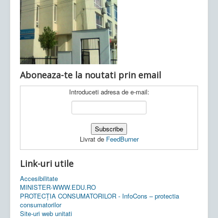
Ultimele articole:
Vi, 04.11.2022 -
Inspectoratul Școlar
Județean Mehedinți
Aboneaza-te la noutati prin email
Introduceti adresa de e-mail:
Livrat de
FeedBurner
Link-uri utile
Accesibilitate
MINISTER-WWW.EDU.RO
PROTECȚIA CONSUMATORILOR - InfoCons – protectia
consumatorilor
Site-uri web unitati