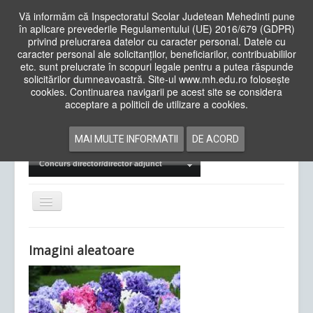
Vă informăm că Inspectoratul Scolar Judetean Mehedinti pune
în aplicare prevederile Regulamentului (UE) 2016/679 (GDPR)
privind prelucrarea datelor cu caracter personal. Datele cu
caracter personal ale solicitanților, beneficiarilor, contribuabililor
Cauta
etc. sunt prelucrate în scopuri legale pentru a putea răspunde
in
solicitărilor dumneavoastră. Site-ul www.mh.edu.ro folosește
site
cookies. Continuarea navigarii pe acest site se considera
Acasa
Cadre Didactice
acceptare a politicii de utilizare a cookies.
Departamente
Proiecte
MAI MULTE INFORMATII
DE ACORD
Examene Naționale
Concurs director/director adjunct
Comută
navigarea
Imagini aleatoare