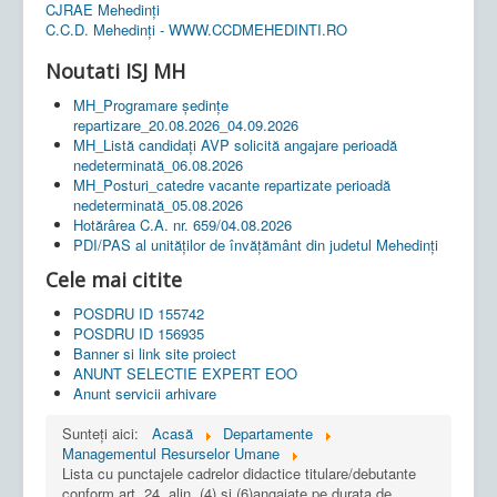
CJRAE Mehedinți
C.C.D. Mehedinţi - WWW.CCDMEHEDINTI.RO
Noutati ISJ MH
MH_Programare ședințe
repartizare_20.08.2026_04.09.2026
MH_Listă candidați AVP solicită angajare perioadă
nedeterminată_06.08.2026
MH_Posturi_catedre vacante repartizate perioadă
nedeterminată_05.08.2026
Hotărârea C.A. nr. 659/04.08.2026
PDI/PAS al unităților de învățământ din judetul Mehedinți
Cele mai citite
POSDRU ID 155742
POSDRU ID 156935
Banner si link site proiect
ANUNT SELECTIE EXPERT EOO
Anunt servicii arhivare
Sunteți aici:
Acasă
Departamente
Managementul Resurselor Umane
Lista cu punctajele cadrelor didactice titulare/debutante
conform art. 24, alin. (4) și (6)angajate pe durata de