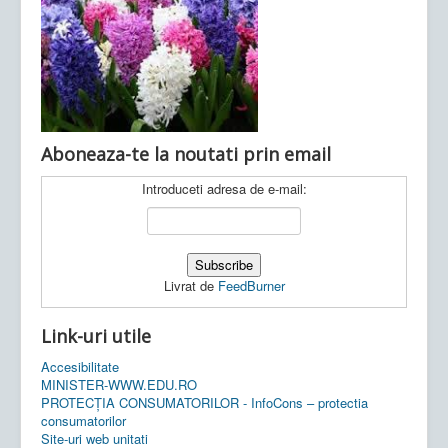
Ultimele articole:
Vi, 04.11.2022 -
Inspectoratul Școlar
Județean Mehedinți
Aboneaza-te la noutati prin email
Introduceti adresa de e-mail:
Livrat de
FeedBurner
Link-uri utile
Accesibilitate
MINISTER-WWW.EDU.RO
PROTECȚIA CONSUMATORILOR - InfoCons – protectia
consumatorilor
Site-uri web unitati