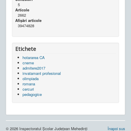
5
Articole
2662
Afișări articole
39474828
Etichete
hotararea CA
cneme
admitere2017
invatamant profesional
olimpiada
romana
cercuri
pedagogice
© 2026 Inspectoratul Școlar Județean Mehedinți
Înapoi sus