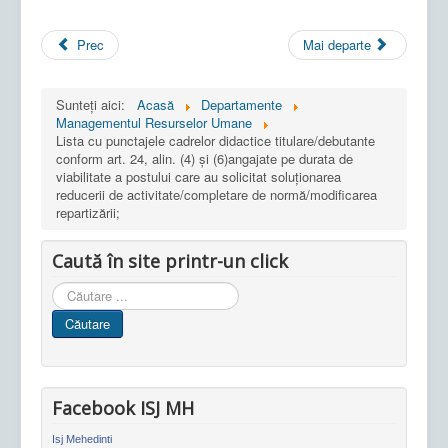
Prec
Mai departe
Sunteți aici:
Acasă
Departamente
Managementul Resurselor Umane
Lista cu punctajele cadrelor didactice titulare/debutante
conform art. 24, alin. (4) și (6)angajate pe durata de
viabilitate a postului care au solicitat soluționarea
reducerii de activitate/completare de normă/modificarea
repartizării;
Caută în site printr-un click
Cauta
in
Căutare
site
Facebook ISJ MH
Isj Mehedinti