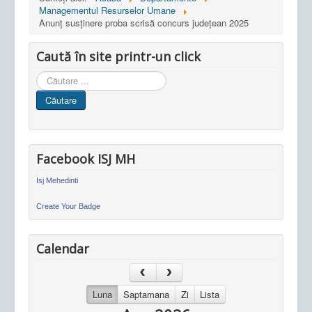
Managementul Resurselor Umane
Anunț susținere proba scrisă concurs județean 2025
Caută în site printr-un click
Cauta
in
Căutare
site
Facebook ISJ MH
Isj Mehedinti
Create Your Badge
Calendar
Luna
Saptamana
Zi
Lista