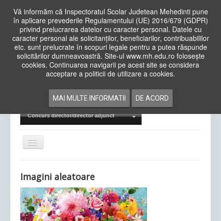
Vă informăm că Inspectoratul Scolar Judetean Mehedinti pune
în aplicare prevederile Regulamentului (UE) 2016/679 (GDPR)
privind prelucrarea datelor cu caracter personal. Datele cu
caracter personal ale solicitanților, beneficiarilor, contribuabililor
Cauta
etc. sunt prelucrate în scopuri legale pentru a putea răspunde
in
solicitărilor dumneavoastră. Site-ul www.mh.edu.ro folosește
site
cookies. Continuarea navigarii pe acest site se considera
Acasa
Cadre Didactice
acceptare a politicii de utilizare a cookies.
Departamente
Proiecte
MAI MULTE INFORMATII
DE ACORD
Examene Naționale
Concurs director/director adjunct
Comută
navigarea
Imagini aleatoare