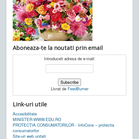
Ultimele articole:
Vi, 04.11.2022 -
Inspectoratul Școlar
Județean Mehedinți
Aboneaza-te la noutati prin email
Introduceti adresa de e-mail:
Livrat de
FeedBurner
Link-uri utile
Accesibilitate
MINISTER-WWW.EDU.RO
PROTECȚIA CONSUMATORILOR - InfoCons – protectia
consumatorilor
Site-uri web unitati