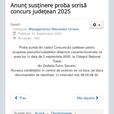
Anunț susținere proba scrisă
concurs județean 2025
Detalii
Categorie:
Managementul Resurselor Umane
Publicat: 01 Septembrie 2025
Accesări: 1457
Proba scrisă din cadrul Concursului județean pentru
ocuparea posturilor/catedrelor didactice vacante/rezervate va
avea loc în data de 2 septembrie 2025, la Colegiul Național
Traian
din Drobeta-Turnu Severin.
Accesul candidaților în centrul de examen se va face, pe baza
documentelor de identitate, în intervalul orar 08.00-08.30.
Prec
Mai departe
Sunteți aici:
Acasă
Departamente