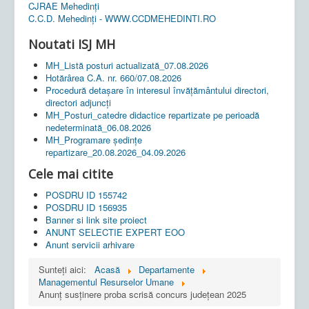
CJRAE Mehedinți
C.C.D. Mehedinţi - WWW.CCDMEHEDINTI.RO
Noutati ISJ MH
MH_Listă posturi actualizată_07.08.2026
Hotărârea C.A. nr. 660/07.08.2026
Procedură detașare în interesul învățământului directori,
directori adjuncți
MH_Posturi_catedre didactice repartizate pe perioadă
nedeterminată_06.08.2026
MH_Programare ședințe
repartizare_20.08.2026_04.09.2026
Cele mai citite
POSDRU ID 155742
POSDRU ID 156935
Banner si link site proiect
ANUNT SELECTIE EXPERT EOO
Anunt servicii arhivare
Sunteți aici:
Acasă
Departamente
Managementul Resurselor Umane
Anunț susținere proba scrisă concurs județean 2025