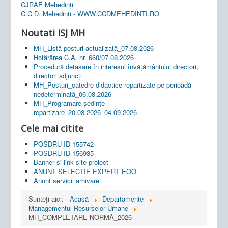
CJRAE Mehedinți
C.C.D. Mehedinţi - WWW.CCDMEHEDINTI.RO
Noutati ISJ MH
MH_Listă posturi actualizată_07.08.2026
Hotărârea C.A. nr. 660/07.08.2026
Procedură detașare în interesul învățământului directori,
directori adjuncți
MH_Posturi_catedre didactice repartizate pe perioadă
nedeterminată_06.08.2026
MH_Programare ședințe
repartizare_20.08.2026_04.09.2026
Cele mai citite
POSDRU ID 155742
POSDRU ID 156935
Banner si link site proiect
ANUNT SELECTIE EXPERT EOO
Anunt servicii arhivare
Sunteți aici:
Acasă
Departamente
Managementul Resurselor Umane
MH_COMPLETARE NORMĂ_2026