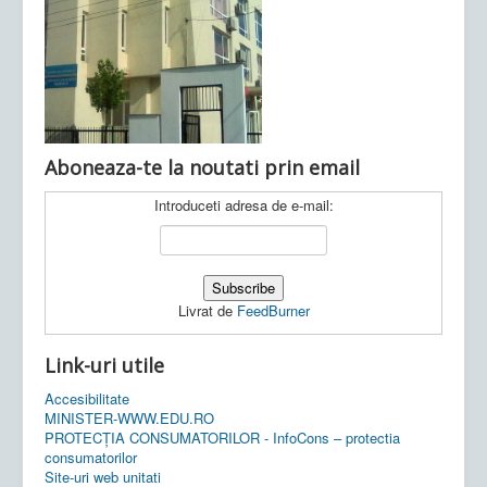
Ultimele articole:
Vi, 04.11.2022 -
Inspectoratul Școlar
Județean Mehedinți
Aboneaza-te la noutati prin email
Introduceti adresa de e-mail:
Livrat de
FeedBurner
Link-uri utile
Accesibilitate
MINISTER-WWW.EDU.RO
PROTECȚIA CONSUMATORILOR - InfoCons – protectia
consumatorilor
Site-uri web unitati