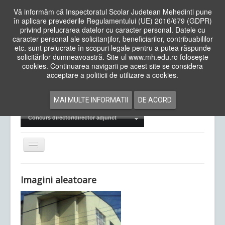
Vă informăm că Inspectoratul Scolar Judetean Mehedinti pune
în aplicare prevederile Regulamentului (UE) 2016/679 (GDPR)
privind prelucrarea datelor cu caracter personal. Datele cu
caracter personal ale solicitanților, beneficiarilor, contribuabililor
Cauta
etc. sunt prelucrate în scopuri legale pentru a putea răspunde
in
solicitărilor dumneavoastră. Site-ul www.mh.edu.ro folosește
site
cookies. Continuarea navigarii pe acest site se considera
Acasa
Cadre Didactice
acceptare a politicii de utilizare a cookies.
Departamente
Proiecte
MAI MULTE INFORMATII
DE ACORD
Examene Naționale
Concurs director/director adjunct
Comută
navigarea
Imagini aleatoare