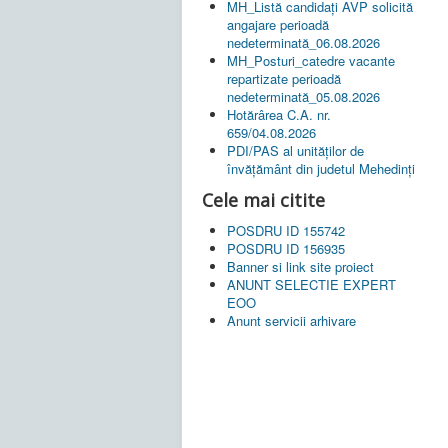
MH_Listă candidați AVP solicită
angajare perioadă
nedeterminată_06.08.2026
MH_Posturi_catedre vacante
repartizate perioadă
nedeterminată_05.08.2026
Hotărârea C.A. nr.
659/04.08.2026
PDI/PAS al unităților de
învățământ din judetul Mehedinți
Cele mai citite
POSDRU ID 155742
POSDRU ID 156935
Banner si link site proiect
ANUNT SELECTIE EXPERT
EOO
Anunt servicii arhivare