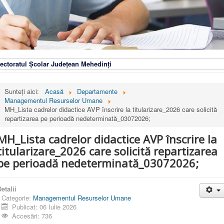
ectoratul Școlar Județean Mehedinți
Sunteți aici:
Acasă
Departamente
Managementul Resurselor Umane
MH_Lista cadrelor didactice AVP înscrire la titularizare_2026 care solicită
repartizarea pe perioadă nedeterminată_03072026;
MH_Lista cadrelor didactice AVP înscrire la
titularizare_2026 care solicită repartizarea
pe perioadă nedeterminată_03072026;
etalii
Categorie:
Managementul Resurselor Umane
Publicat: 06 Iulie 2026
Accesări: 736