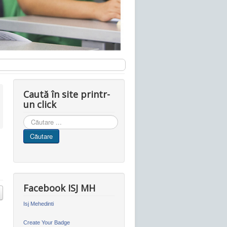
Caută în site printr-
un click
Cauta
in
Căutare
site
Facebook ISJ MH
Isj Mehedinti
Create Your Badge