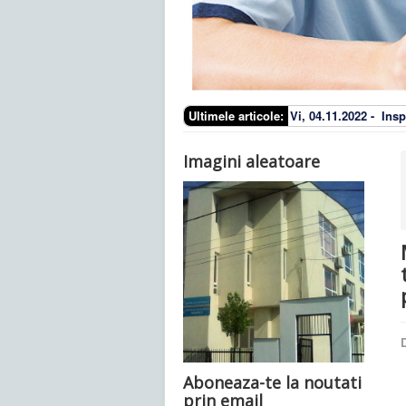
Ultimele articole:
Vi, 04.11.2022 -
Insp
Imagini aleatoare
D
Aboneaza-te la noutati
prin email