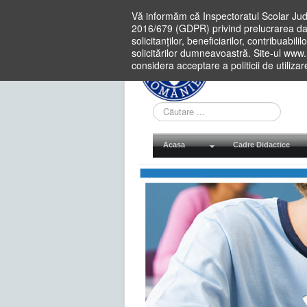
Vă informăm că Inspectoratul Scolar Jud
2016/679 (GDPR) privind prelucrarea dat
solicitanților, beneficiarilor, contribuabi
solicitărilor dumneavoastră. Site-ul www
considera acceptare a politicii de utiliza
Cauta
in
site
Acasa
Cadre Didactice