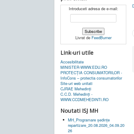
Introduceti adresa de e-mail:
Livrat de
FeedBurner
Link-uri utile
Accesibilitate
MINISTER-WWW.EDU.RO
PROTECȚIA CONSUMATORILOR -
InfoCons – protectia consumatorilor
Site-uri web unitati
CJRAE Mehedinți
C.C.D. Mehedinţi -
WWW.CCDMEHEDINTI.RO
Noutati ISJ MH
MH_Programare ședințe
repartizare_20.08.2026_04.09.20
26