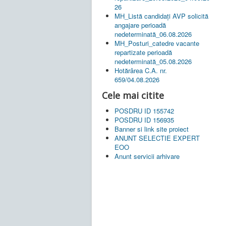
26
MH_Listă candidați AVP solicită
angajare perioadă
nedeterminată_06.08.2026
MH_Posturi_catedre vacante
repartizate perioadă
nedeterminată_05.08.2026
Hotărârea C.A. nr.
659/04.08.2026
Cele mai citite
POSDRU ID 155742
POSDRU ID 156935
Banner si link site proiect
ANUNT SELECTIE EXPERT
EOO
Anunt servicii arhivare