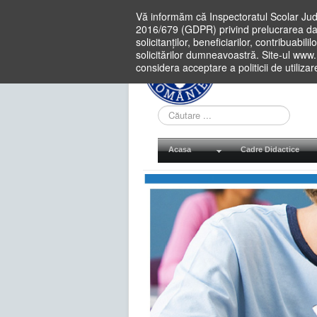
Vă informăm că Inspectoratul Scolar Jud
2016/679 (GDPR) privind prelucrarea dat
solicitanților, beneficiarilor, contribuabi
solicitărilor dumneavoastră. Site-ul www
considera acceptare a politicii de utiliza
Cauta
in
site
Acasa
Cadre Didactice