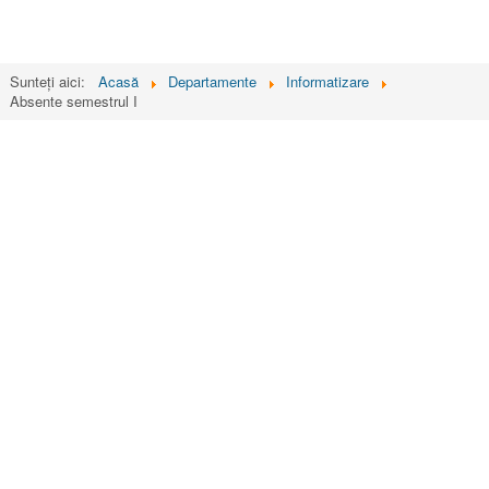
Sunteți aici:
Acasă
Departamente
Informatizare
Absente semestrul I