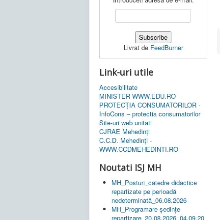
Livrat de
FeedBurner
Link-uri utile
Accesibilitate
MINISTER-WWW.EDU.RO
PROTECȚIA CONSUMATORILOR -
InfoCons – protectia consumatorilor
Site-uri web unitati
CJRAE Mehedinți
C.C.D. Mehedinţi -
WWW.CCDMEHEDINTI.RO
Noutati ISJ MH
MH_Posturi_catedre didactice
repartizate pe perioadă
nedeterminată_06.08.2026
MH_Programare ședințe
repartizare_20.08.2026_04.09.20