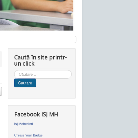
Caută în site printr-
un click
Cauta
in
Căutare
site
Facebook ISJ MH
Isj Mehedinti
Create Your Badge