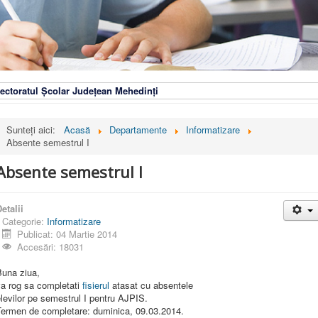
ectoratul Școlar Județean Mehedinți
Sunteți aici:
Acasă
Departamente
Informatizare
Absente semestrul I
Absente semestrul I
etalii
Categorie:
Informatizare
Publicat: 04 Martie 2014
Accesări: 18031
Buna ziua,
va rog sa completati
fisierul
atasat cu absentele
levilor pe semestrul I pentru AJPIS.
Termen de completare: duminica, 09.03.2014.