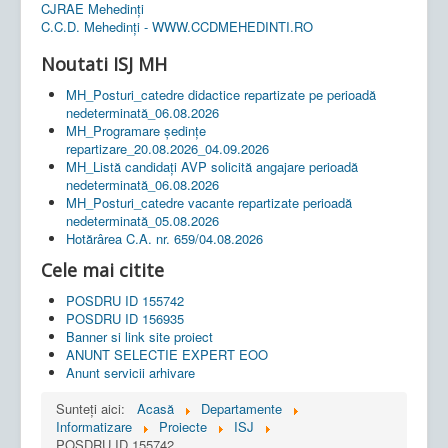
CJRAE Mehedinți
C.C.D. Mehedinţi - WWW.CCDMEHEDINTI.RO
Noutati ISJ MH
MH_Posturi_catedre didactice repartizate pe perioadă
nedeterminată_06.08.2026
MH_Programare ședințe
repartizare_20.08.2026_04.09.2026
MH_Listă candidați AVP solicită angajare perioadă
nedeterminată_06.08.2026
MH_Posturi_catedre vacante repartizate perioadă
nedeterminată_05.08.2026
Hotărârea C.A. nr. 659/04.08.2026
Cele mai citite
POSDRU ID 155742
POSDRU ID 156935
Banner si link site proiect
ANUNT SELECTIE EXPERT EOO
Anunt servicii arhivare
Sunteți aici:
Acasă
Departamente
Informatizare
Proiecte
ISJ
POSDRU ID 155742