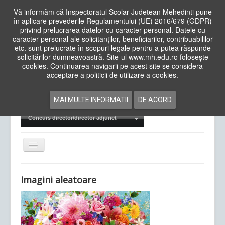
Vă informăm că Inspectoratul Scolar Judetean Mehedinti pune
în aplicare prevederile Regulamentului (UE) 2016/679 (GDPR)
privind prelucrarea datelor cu caracter personal. Datele cu
caracter personal ale solicitanților, beneficiarilor, contribuabililor
Cauta
etc. sunt prelucrate în scopuri legale pentru a putea răspunde
in
solicitărilor dumneavoastră. Site-ul www.mh.edu.ro folosește
site
cookies. Continuarea navigarii pe acest site se considera
Acasa
Cadre Didactice
acceptare a politicii de utilizare a cookies.
Departamente
Proiecte
MAI MULTE INFORMATII
DE ACORD
Examene Naționale
Concurs director/director adjunct
Comută
navigarea
Imagini aleatoare