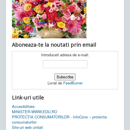
Ultimele articole:
Vi, 04.11.2022 -
Inspectoratul Școlar
Județean Mehedinți
Aboneaza-te la noutati prin email
Introduceti adresa de e-mail:
Livrat de
FeedBurner
Link-uri utile
Accesibilitate
MINISTER-WWW.EDU.RO
PROTECȚIA CONSUMATORILOR - InfoCons – protectia
consumatorilor
Site-uri web unitati