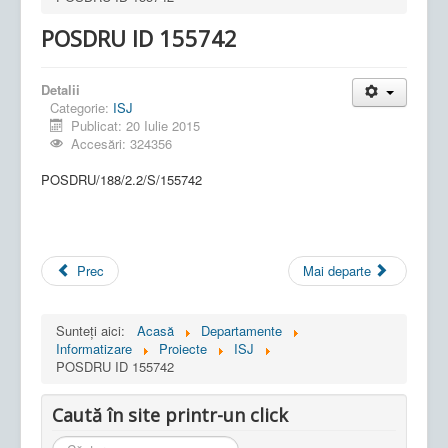
POSDRU ID 155742
Detalii
Categorie:
ISJ
Publicat: 20 Iulie 2015
Accesări: 324356
POSDRU/188/2.2/S/155742
Prec
Mai departe
Sunteți aici:
Acasă
Departamente
Informatizare
Proiecte
ISJ
POSDRU ID 155742
Caută în site printr-un click
Cauta