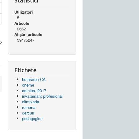
Statistici
Utilizatori
5
Articole
2662
Afișări articole
39475247
2
Etichete
hotararea CA
cneme
admitere2017
invatamant profesional
olimpiada
romana
cercuri
pedagogice