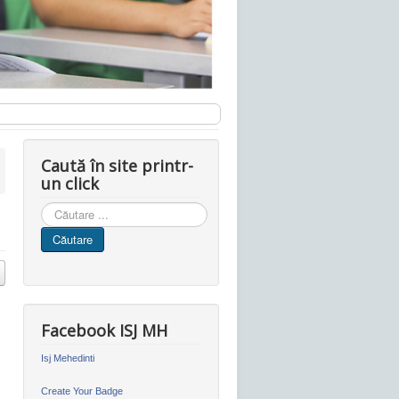
Caută în site printr-
un click
Cauta
in
Căutare
site
Facebook ISJ MH
Isj Mehedinti
Create Your Badge