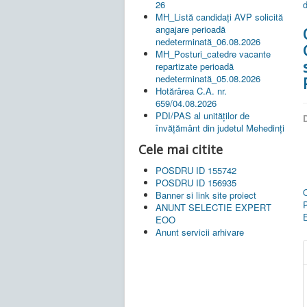
d
26
MH_Listă candidați AVP solicită
angajare perioadă
nedeterminată_06.08.2026
MH_Posturi_catedre vacante
repartizate perioadă
nedeterminată_05.08.2026
Hotărârea C.A. nr.
659/04.08.2026
PDI/PAS al unităților de
D
învățământ din judetul Mehedinți
Cele mai citite
POSDRU ID 155742
POSDRU ID 156935
O
Banner si link site proiect
ANUNT SELECTIE EXPERT
E
EOO
Anunt servicii arhivare