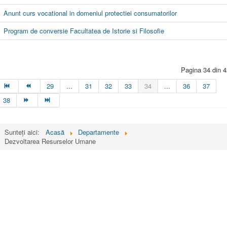
Anunt curs vocational in domeniul protectiei consumatorilor
Program de conversie Facultatea de Istorie si Filosofie
Pagina 34 din 4
29
...
31
32
33
34
...
36
37
38
Sunteți aici:
Acasă
Departamente
Dezvoltarea Resurselor Umane