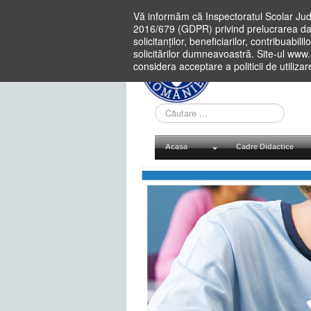
Vă informăm că Inspectoratul Scolar Jud
2016/679 (GDPR) privind prelucrarea dat
solicitanților, beneficiarilor, contribuabi
solicitărilor dumneavoastră. Site-ul www
considera acceptare a politicii de utiliza
Cauta
in
site
Acasa
Cadre Didactice