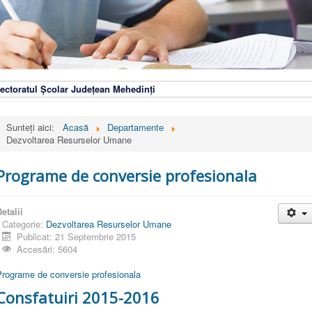
ectoratul Școlar Județean Mehedinți
Sunteți aici:
Acasă
Departamente
Dezvoltarea Resurselor Umane
Programe de conversie profesionala
etalii
Categorie:
Dezvoltarea Resurselor Umane
Publicat: 21 Septembrie 2015
Accesări: 5604
Programe de conversie profesionala
Consfatuiri 2015-2016