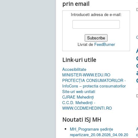
prin email
D
Introduceti adresa de e-mail:
C
Livrat de
FeedBurner
Link-uri utile
Accesibilitate
MINISTER-WWW.EDU.RO
PROTECȚIA CONSUMATORILOR -
InfoCons – protectia consumatorilor
Site-uri web unitati
D
CJRAE Mehedinți
C.C.D. Mehedinţi -
WWW.CCDMEHEDINTI.RO
Noutati ISJ MH
A
MH_Programare ședințe
c
repartizare_20.08.2026_04.09.20