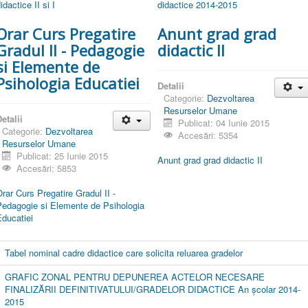
idactice II si I
didactice 2014-2015
Orar Curs Pregatire
Anunt grad grad
Gradul II - Pedagogie
didactic II
si Elemente de
Psihologia Educatiei
Detalii
Categorie:
Dezvoltarea
Resurselor Umane
etalii
Publicat: 04 Iunie 2015
Categorie:
Dezvoltarea
Accesări: 5354
Resurselor Umane
Publicat: 25 Iunie 2015
Anunt grad grad didactic II
Accesări: 5853
rar Curs Pregatire Gradul II -
Pedagogie si Elemente de Psihologia
ducatiei
Tabel nominal cadre didactice care solicita reluarea gradelor
GRAFIC ZONAL PENTRU DEPUNEREA ACTELOR NECESARE
FINALIZĂRII DEFINITIVATULUI/GRADELOR DIDACTICE An şcolar 2014-
2015