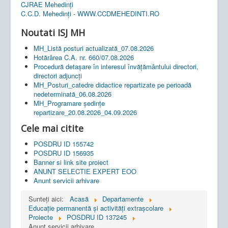
CJRAE Mehedinți
C.C.D. Mehedinţi - WWW.CCDMEHEDINTI.RO
Noutati ISJ MH
MH_Listă posturi actualizată_07.08.2026
Hotărârea C.A. nr. 660/07.08.2026
Procedură detașare în interesul învățământului directori,
directori adjuncți
MH_Posturi_catedre didactice repartizate pe perioadă
nedeterminată_06.08.2026
MH_Programare ședințe
repartizare_20.08.2026_04.09.2026
Cele mai citite
POSDRU ID 155742
POSDRU ID 156935
Banner si link site proiect
ANUNT SELECTIE EXPERT EOO
Anunt servicii arhivare
Sunteți aici:
Acasă
Departamente
Educaţie permanentă şi activităţi extraşcolare
Proiecte
POSDRU ID 137245
Anunt servicii arhivare