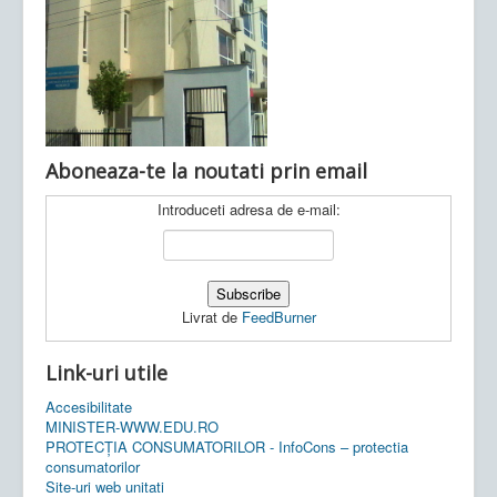
Ultimele articole:
Vi, 04.11.2022 -
Inspectoratul Școlar
Județean Mehedinți
Aboneaza-te la noutati prin email
Introduceti adresa de e-mail:
Livrat de
FeedBurner
Link-uri utile
Accesibilitate
MINISTER-WWW.EDU.RO
PROTECȚIA CONSUMATORILOR - InfoCons – protectia
consumatorilor
Site-uri web unitati