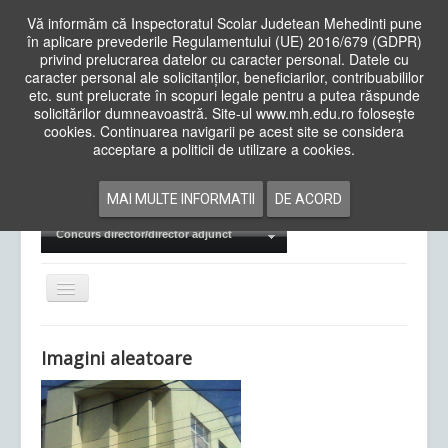
Vă informăm că Inspectoratul Scolar Judetean Mehedinti pune
în aplicare prevederile Regulamentului (UE) 2016/679 (GDPR)
privind prelucrarea datelor cu caracter personal. Datele cu
caracter personal ale solicitanților, beneficiarilor, contribuabililor
Cauta
etc. sunt prelucrate în scopuri legale pentru a putea răspunde
in
solicitărilor dumneavoastră. Site-ul www.mh.edu.ro folosește
site
cookies. Continuarea navigarii pe acest site se considera
Acasa
Cadre Didactice
acceptare a politicii de utilizare a cookies.
Departamente
Proiecte
MAI MULTE INFORMATII
DE ACORD
Examene Naționale
Concurs director/director adjunct
Comută
navigarea
Imagini aleatoare