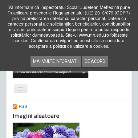
Vă informăm că Inspectoratul Scolar Judetean Mehedinti pune
în aplicare prevederile Regulamentului (UE) 2016/679 (GDPR)
privind prelucrarea datelor cu caracter personal. Datele cu
caracter personal ale solicitanților, beneficiarilor, contribuabililor
Cauta
etc. sunt prelucrate în scopuri legale pentru a putea răspunde
in
solicitărilor dumneavoastră. Site-ul www.mh.edu.ro folosește
site
cookies. Continuarea navigarii pe acest site se considera
Acasa
Cadre Didactice
acceptare a politicii de utilizare a cookies.
Departamente
Proiecte
MAI MULTE INFORMATII
DE ACORD
Examene Naționale
Concurs director/director adjunct
Comută
navigarea
RSS
Imagini aleatoare