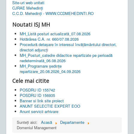
Site-uri web unitati
CJRAE Mehedinți
C.C.D. Mehedinţi - WWW.CCDMEHEDINTI.RO
Noutati ISJ MH
MH_Listă posturi actualizată_07.08.2026
Hotărârea C.A. nr. 660/07.08.2026
Procedură detașare în interesul învățământului directori,
directori adjuncți
MH_Posturi_catedre didactice repartizate pe perioadă
nedeterminată_06.08.2026
MH_Programare ședințe
repartizare_20.08.2026_04.09.2026
Cele mai citite
POSDRU ID 155742
POSDRU ID 156935
Banner si link site proiect
ANUNT SELECTIE EXPERT EOO
Anunt servicii arhivare
Sunteți aici:
Acasă
Departamente
Domeniul Management