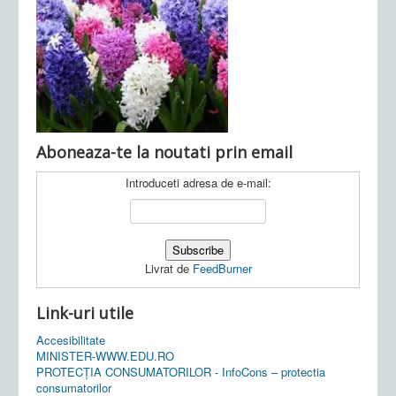
Ultimele articole:
Vi, 04.11.2022 -
Inspectoratul Școlar
Județean Mehedinți
Aboneaza-te la noutati prin email
Introduceti adresa de e-mail:
Livrat de
FeedBurner
Link-uri utile
Accesibilitate
MINISTER-WWW.EDU.RO
PROTECȚIA CONSUMATORILOR - InfoCons – protectia
consumatorilor