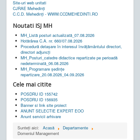
Site-uri web unitati
CJRAE Mehedinți
C.C.D. Mehedinţi - WWW.CCDMEHEDINTI.RO
Noutati ISJ MH
MH_Listă posturi actualizată_07.08.2026
Hotărârea C.A. nr. 660/07.08.2026
Procedură detașare în interesul învățământului directori,
directori adjuncți
MH_Posturi_catedre didactice repartizate pe perioadă
nedeterminată_06.08.2026
MH_Programare ședințe
repartizare_20.08.2026_04.09.2026
Cele mai citite
POSDRU ID 155742
POSDRU ID 156935
Banner si link site proiect
ANUNT SELECTIE EXPERT EOO
Anunt servicii arhivare
Sunteți aici:
Acasă
Departamente
Domeniul Management