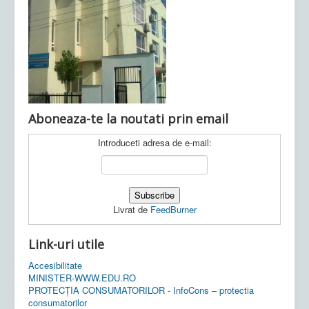
Ultimele articole:
Vi, 04.11.2022 -
Inspectoratul Școlar
Județean Mehedinți
Aboneaza-te la noutati prin email
Introduceti adresa de e-mail:
Livrat de
FeedBurner
Link-uri utile
Accesibilitate
MINISTER-WWW.EDU.RO
PROTECȚIA CONSUMATORILOR - InfoCons – protectia
consumatorilor