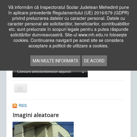
Vă informăm că Inspectoratul Scolar Judetean Mehedinti pune
în aplicare prevederile Regulamentului (UE) 2016/679 (GDPR)
privind prelucrarea datelor cu caracter personal. Datele cu
caracter personal ale solicitanților, beneficiarilor, contribuabililor
Cauta
etc. sunt prelucrate în scopuri legale pentru a putea răspunde
in
solicitărilor dumneavoastră. Site-ul www.mh.edu.ro folosește
site
cookies. Continuarea navigarii pe acest site se considera
Acasa
Cadre Didactice
acceptare a politicii de utilizare a cookies.
Departamente
Proiecte
MAI MULTE INFORMATII
DE ACORD
Examene Naționale
Concurs director/director adjunct
Comută
navigarea
RSS
Imagini aleatoare