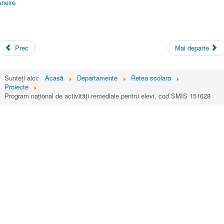
Anexe
Prec
Mai departe
Sunteți aici:
Acasă
Departamente
Retea scolara
Proiecte
Program național de activități remediale pentru elevi, cod SMIS 151628