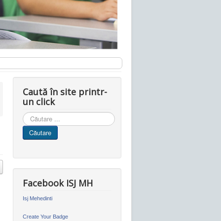
Caută în site printr-
un click
Cauta
in
Căutare
site
Facebook ISJ MH
Isj Mehedinti
Create Your Badge