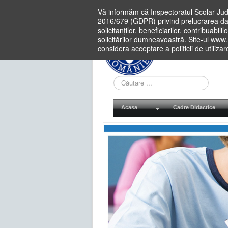
Vă informăm că Inspectoratul Scolar Jud
2016/679 (GDPR) privind prelucrarea dat
solicitanților, beneficiarilor, contribuabi
solicitărilor dumneavoastră. Site-ul www
considera acceptare a politicii de utiliza
Cauta
in
site
Acasa
Cadre Didactice