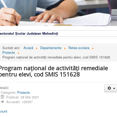
ectoratul Școlar Județean Mehedinți
Sunteți aici:
Acasă
Departamente
Retea scolara
Proiecte
Program național de activități remediale pentru elevi, cod SMIS 151628
Program național de activități remediale
pentru elevi, cod SMIS 151628
etalii
Categorie:
Proiecte
Publicat: 08 Mai 2021
Accesări: 126357
Anunt