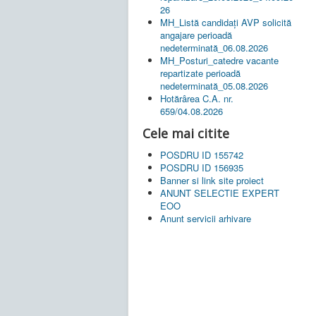
26
MH_Listă candidați AVP solicită
angajare perioadă
nedeterminată_06.08.2026
MH_Posturi_catedre vacante
repartizate perioadă
nedeterminată_05.08.2026
Hotărârea C.A. nr.
659/04.08.2026
Cele mai citite
POSDRU ID 155742
POSDRU ID 156935
Banner si link site proiect
ANUNT SELECTIE EXPERT
EOO
Anunt servicii arhivare