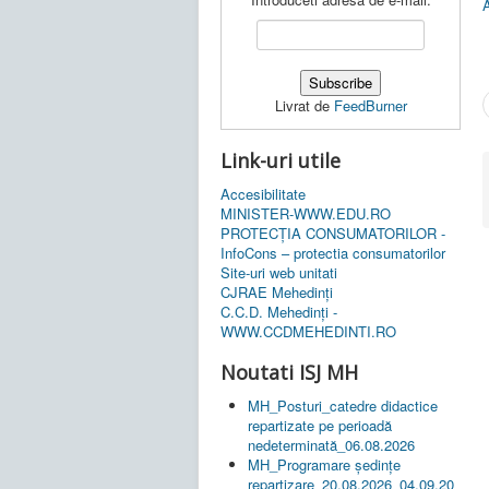
Livrat de
FeedBurner
Link-uri utile
Accesibilitate
MINISTER-WWW.EDU.RO
PROTECȚIA CONSUMATORILOR -
InfoCons – protectia consumatorilor
Site-uri web unitati
CJRAE Mehedinți
C.C.D. Mehedinţi -
WWW.CCDMEHEDINTI.RO
Noutati ISJ MH
MH_Posturi_catedre didactice
repartizate pe perioadă
nedeterminată_06.08.2026
MH_Programare ședințe
repartizare_20.08.2026_04.09.20