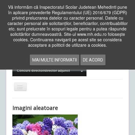
Vă informăm că Inspectoratul Scolar Judetean Mehedinti pune
în aplicare prevederile Regulamentului (UE) 2016/679 (GDPR)
privind prelucrarea datelor cu caracter personal. Datele cu
caracter personal ale solicitanților, beneficiarilor, contribuabililor
Cauta
etc. sunt prelucrate în scopuri legale pentru a putea răspunde
in
solicitărilor dumneavoastră. Site-ul www.mh.edu.ro folosește
site
cookies. Continuarea navigarii pe acest site se considera
Acasa
Cadre Didactice
acceptare a politicii de utilizare a cookies.
Departamente
Proiecte
MAI MULTE INFORMATII
DE ACORD
Examene Naționale
Concurs director/director adjunct
Comută
navigarea
Imagini aleatoare