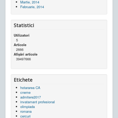
Martie, 2014
Februarie, 2014
Statistici
Utilizatori
5
Articole
2666
Afișări articole
39497666
Etichete
hotararea CA
cneme
admitere2017
invatamant profesional
olimpiada
romana
cercuri