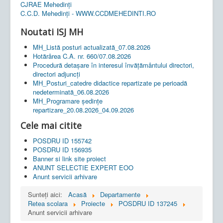
CJRAE Mehedinți
C.C.D. Mehedinţi - WWW.CCDMEHEDINTI.RO
Noutati ISJ MH
MH_Listă posturi actualizată_07.08.2026
Hotărârea C.A. nr. 660/07.08.2026
Procedură detașare în interesul învățământului directori,
directori adjuncți
MH_Posturi_catedre didactice repartizate pe perioadă
nedeterminată_06.08.2026
MH_Programare ședințe
repartizare_20.08.2026_04.09.2026
Cele mai citite
POSDRU ID 155742
POSDRU ID 156935
Banner si link site proiect
ANUNT SELECTIE EXPERT EOO
Anunt servicii arhivare
Sunteți aici:
Acasă
Departamente
Retea scolara
Proiecte
POSDRU ID 137245
Anunt servicii arhivare