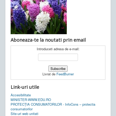
Ultimele articole:
Vi, 04.11.2022 -
Inspectoratul Școlar
Județean Mehedinți
Aboneaza-te la noutati prin email
Introduceti adresa de e-mail:
Livrat de
FeedBurner
Link-uri utile
Accesibilitate
MINISTER-WWW.EDU.RO
PROTECȚIA CONSUMATORILOR - InfoCons – protectia
consumatorilor
Site-uri web unitati