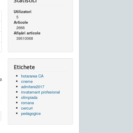
Statistici
Utilizatori
5
Articole
2666
Afișări articole
39510068
Etichete
hotararea CA
 9
cneme
admitere2017
invatamant profesional
olimpiada
romana
cercuri
pedagogice