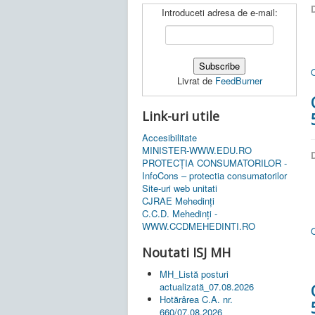
D
Introduceti adresa de e-mail:
Livrat de
FeedBurner
Link-uri utile
Accesibilitate
MINISTER-WWW.EDU.RO
D
PROTECȚIA CONSUMATORILOR -
InfoCons – protectia consumatorilor
Site-uri web unitati
CJRAE Mehedinți
C.C.D. Mehedinţi -
WWW.CCDMEHEDINTI.RO
Noutati ISJ MH
MH_Listă posturi
actualizată_07.08.2026
Hotărârea C.A. nr.
660/07.08.2026