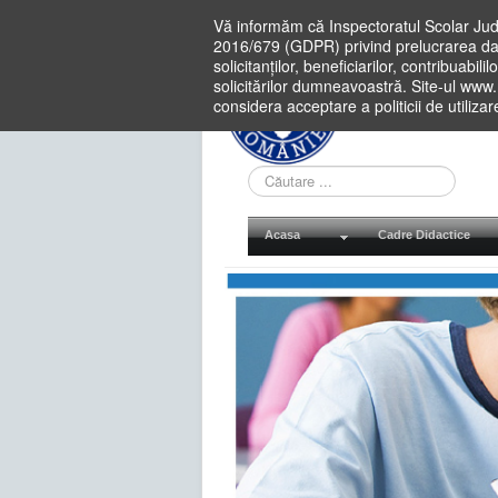
Vă informăm că Inspectoratul Scolar Jud
2016/679 (GDPR) privind prelucrarea dat
solicitanților, beneficiarilor, contribuabi
solicitărilor dumneavoastră. Site-ul www
considera acceptare a politicii de utiliza
Cauta
in
site
Acasa
Cadre Didactice