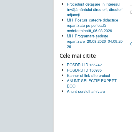
Procedură detașare în interesul
învățământului directori, directori
D
adjuncți
MH_Posturi_catedre didactice
repartizate pe perioadă
nedeterminată_06.08.2026
MH_Programare ședințe
repartizare_20.08.2026_04.09.20
26
Cele mai citite
POSDRU ID 155742
POSDRU ID 156935
Banner si link site proiect
ANUNT SELECTIE EXPERT
EOO
Anunt servicii arhivare