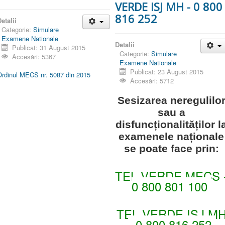
VERDE ISJ MH - 0 800
816 252
etalii
Categorie:
Simulare
Examene Nationale
Detalii
Publicat: 31 August 2015
Categorie:
Simulare
Accesări: 5367
Examene Nationale
Publicat: 23 August 2015
Ordinul MECS nr. 5087 din 2015
Accesări: 5712
Sesizarea neregulilo
sau a
disfuncționalităților l
examenele naționale
se poate face prin
:
TEL VERDE MECS 
0 800 801 100
TEL VERDE ISJ M
- 0 800 816 25
2