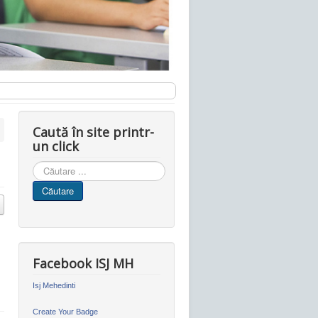
Caută în site printr-
un click
Cauta
in
Căutare
site
Facebook ISJ MH
Isj Mehedinti
Create Your Badge