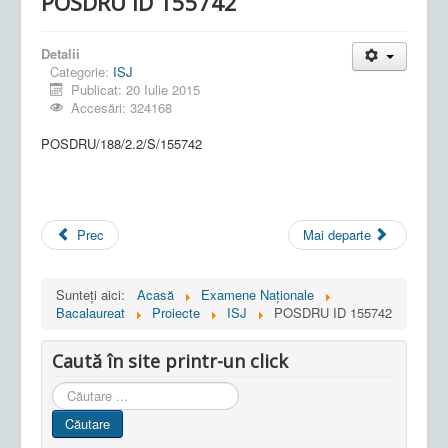
POSDRU ID 155742
Detalii
Categorie:
ISJ
Publicat: 20 Iulie 2015
Accesări: 324168
POSDRU/188/2.2/S/155742
Prec
Mai departe
Sunteți aici:
Acasă
Examene Naționale
Bacalaureat
Proiecte
ISJ
POSDRU ID 155742
Caută în site printr-un click
Cauta
in
Căutare
site