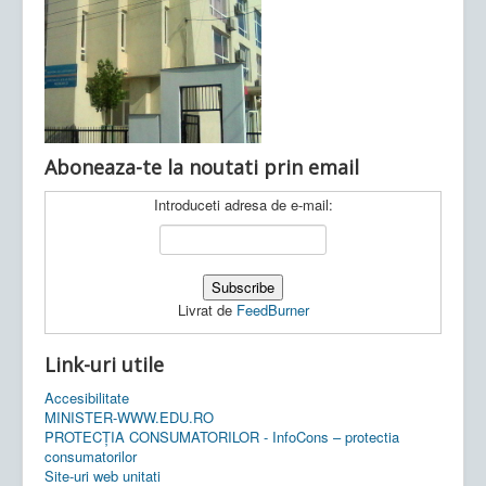
Ultimele articole:
Vi, 04.11.2022 -
Inspectoratul Școlar
Județean Mehedinți
Aboneaza-te la noutati prin email
Introduceti adresa de e-mail:
Livrat de
FeedBurner
Link-uri utile
Accesibilitate
MINISTER-WWW.EDU.RO
PROTECȚIA CONSUMATORILOR - InfoCons – protectia
consumatorilor
Site-uri web unitati