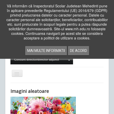
Vă informăm că Inspectoratul Scolar Judetean Mehedinti pune
în aplicare prevederile Regulamentului (UE) 2016/679 (GDPR)
privind prelucrarea datelor cu caracter personal. Datele cu
caracter personal ale solicitanților, beneficiarilor, contribuabililor
Cauta
etc. sunt prelucrate în scopuri legale pentru a putea răspunde
in
solicitărilor dumneavoastră. Site-ul www.mh.edu.ro folosește
site
cookies. Continuarea navigarii pe acest site se considera
Acasa
Cadre Didactice
acceptare a politicii de utilizare a cookies.
Departamente
Proiecte
MAI MULTE INFORMATII
DE ACORD
Examene Naționale
Concurs director/director adjunct
Comută
navigarea
Imagini aleatoare