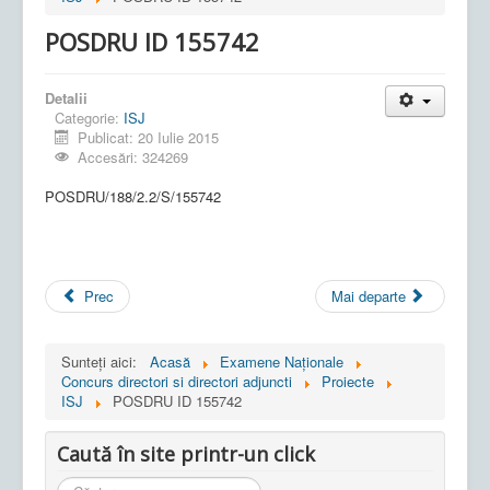
POSDRU ID 155742
Detalii
Categorie:
ISJ
Publicat: 20 Iulie 2015
Accesări: 324269
POSDRU/188/2.2/S/155742
Prec
Mai departe
Sunteți aici:
Acasă
Examene Naționale
Concurs directori si directori adjuncti
Proiecte
ISJ
POSDRU ID 155742
Caută în site printr-un click
Cauta