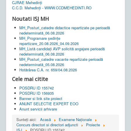
CJRAE Mehedinți
C.C.D. Mehedinţi - WWW.CCDMEHEDINTI.RO
Noutati ISJ MH
MH_Posturi_catedre didactice repartizate pe perioadă
nedeterminată_06.08.2026
MH_Programare ședințe
repartizare_20.08.2026_04.09.2026
MH_Listă candidați AVP solicită angajare perioadă
nedeterminată_06.08.2026
MH_Posturi_catedre vacante repartizate perioadă
nedeterminată_05.08.2026
Hotărârea C.A. nr. 659/04.08.2026
Cele mai citite
POSDRU ID 155742
POSDRU ID 156935
Banner si link site proiect
ANUNT SELECTIE EXPERT EOO
Anunt servicii arhivare
Sunteți aici:
Acasă
Examene Naționale
Concurs directori si directori adjuncti
Proiecte
ISJ
POSDRU ID 155742