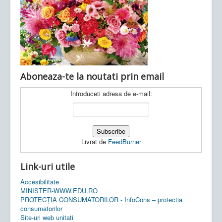
Ultimele articole:
Vi, 04.11.2022 -
Inspectoratul Școlar
Județean Mehedinți
Aboneaza-te la noutati prin email
Introduceti adresa de e-mail:
Livrat de
FeedBurner
Link-uri utile
Accesibilitate
MINISTER-WWW.EDU.RO
PROTECȚIA CONSUMATORILOR - InfoCons – protectia
consumatorilor
Site-uri web unitati