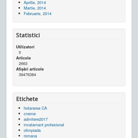
Aprilie, 2014
Martie, 2014
Februarie, 2014
Statistici
Utilizatori
5
Articole
2663
Afișări articole
39476384
Etichete
hotararea CA
cneme
admitere2017
invatamant profesional
olimpiada
romana