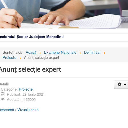
ectoratul Școlar Județean Mehedinți
Sunteți aici:
Acasă
Examene Naționale
Definitivat
Proiecte
Anunț selecție expert
Anunț selecție expert
etalii
Categorie:
Proiecte
Publicat: 23 Iunie 2021
Accesări: 135092
Descarcă / Vizualizează