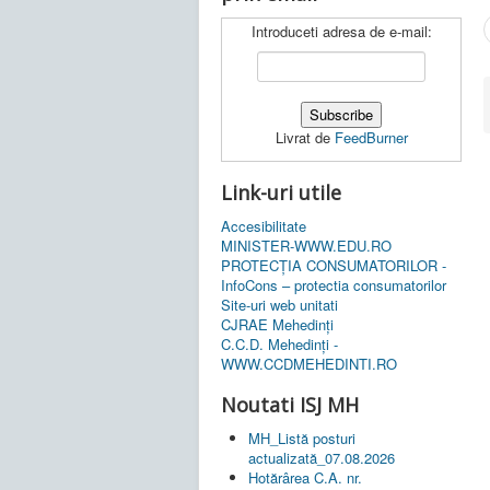
Introduceti adresa de e-mail:
Livrat de
FeedBurner
Link-uri utile
Accesibilitate
MINISTER-WWW.EDU.RO
PROTECȚIA CONSUMATORILOR -
InfoCons – protectia consumatorilor
Site-uri web unitati
CJRAE Mehedinți
C.C.D. Mehedinţi -
WWW.CCDMEHEDINTI.RO
Noutati ISJ MH
MH_Listă posturi
actualizată_07.08.2026
Hotărârea C.A. nr.