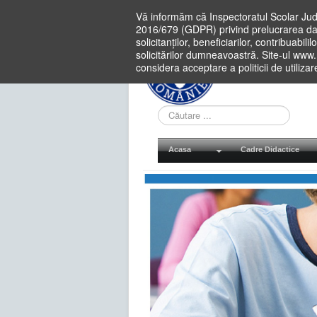
Vă informăm că Inspectoratul Scolar Jud
2016/679 (GDPR) privind prelucrarea dat
solicitanților, beneficiarilor, contribuabi
solicitărilor dumneavoastră. Site-ul www
considera acceptare a politicii de utiliza
Cauta
in
site
Acasa
Cadre Didactice