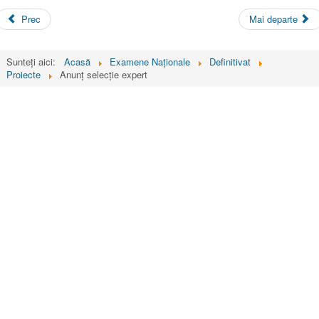
Prec
Mai departe
Sunteți aici:
Acasă
Examene Naționale
Definitivat
Proiecte
Anunț selecție expert