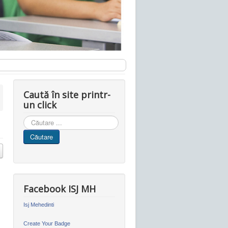
Caută în site printr-
un click
Cauta
in
Căutare
site
Facebook ISJ MH
Isj Mehedinti
Create Your Badge