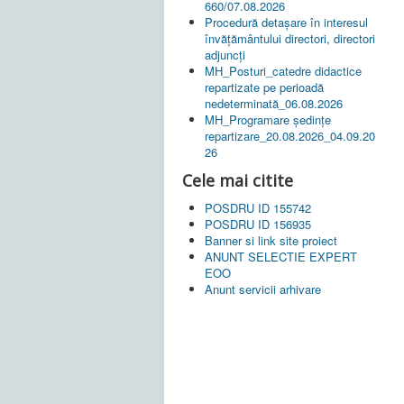
660/07.08.2026
Procedură detașare în interesul
învățământului directori, directori
adjuncți
MH_Posturi_catedre didactice
repartizate pe perioadă
nedeterminată_06.08.2026
MH_Programare ședințe
repartizare_20.08.2026_04.09.20
26
Cele mai citite
POSDRU ID 155742
POSDRU ID 156935
Banner si link site proiect
ANUNT SELECTIE EXPERT
EOO
Anunt servicii arhivare