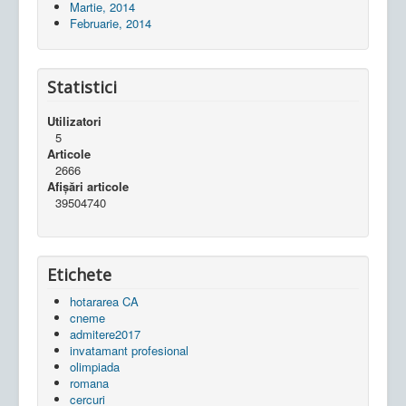
Martie, 2014
Februarie, 2014
Statistici
Utilizatori
5
Articole
2666
Afișări articole
39504740
Etichete
hotararea CA
cneme
admitere2017
invatamant profesional
olimpiada
romana
cercuri