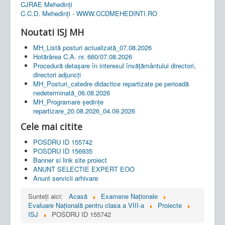
CJRAE Mehedinți
C.C.D. Mehedinţi - WWW.CCDMEHEDINTI.RO
Noutati ISJ MH
MH_Listă posturi actualizată_07.08.2026
Hotărârea C.A. nr. 660/07.08.2026
Procedură detașare în interesul învățământului directori,
directori adjuncți
MH_Posturi_catedre didactice repartizate pe perioadă
nedeterminată_06.08.2026
MH_Programare ședințe
repartizare_20.08.2026_04.09.2026
Cele mai citite
POSDRU ID 155742
POSDRU ID 156935
Banner si link site proiect
ANUNT SELECTIE EXPERT EOO
Anunt servicii arhivare
Sunteți aici:
Acasă
Examene Naționale
Evaluare Națională pentru clasa a VIII-a
Proiecte
ISJ
POSDRU ID 155742