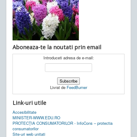
Ultimele articole:
Vi, 04.11.2022 -
Inspectoratul Școlar
Județean Mehedinți
Aboneaza-te la noutati prin email
Introduceti adresa de e-mail:
Livrat de
FeedBurner
Link-uri utile
Accesibilitate
MINISTER-WWW.EDU.RO
PROTECȚIA CONSUMATORILOR - InfoCons – protectia
consumatorilor
Site-uri web unitati