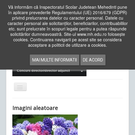
Vă informăm că Inspectoratul Scolar Judetean Mehedinti pune
în aplicare prevederile Regulamentului (UE) 2016/679 (GDPR)
privind prelucrarea datelor cu caracter personal. Datele cu
caracter personal ale solicitanților, beneficiarilor, contribuabililor
Cauta
etc. sunt prelucrate în scopuri legale pentru a putea răspunde
in
solicitărilor dumneavoastră. Site-ul www.mh.edu.ro folosește
site
cookies. Continuarea navigarii pe acest site se considera
Acasa
Cadre Didactice
acceptare a politicii de utilizare a cookies.
Departamente
Proiecte
MAI MULTE INFORMATII
DE ACORD
Examene Naționale
Concurs director/director adjunct
Comută
navigarea
Imagini aleatoare