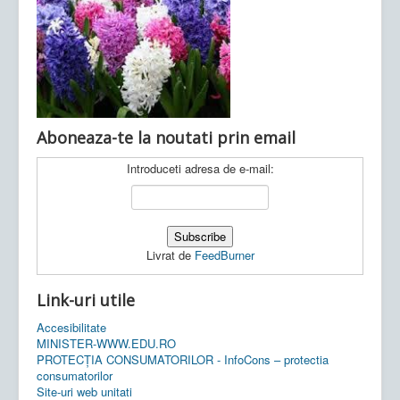
Ultimele articole:
Vi, 04.11.2022 -
Inspectoratul Școlar
Județean Mehedinți
Aboneaza-te la noutati prin email
Introduceti adresa de e-mail:
Livrat de
FeedBurner
Link-uri utile
Accesibilitate
MINISTER-WWW.EDU.RO
PROTECȚIA CONSUMATORILOR - InfoCons – protectia
consumatorilor
Site-uri web unitati