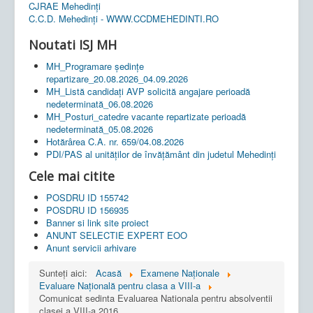
CJRAE Mehedinți
C.C.D. Mehedinţi - WWW.CCDMEHEDINTI.RO
Noutati ISJ MH
MH_Programare ședințe
repartizare_20.08.2026_04.09.2026
MH_Listă candidați AVP solicită angajare perioadă
nedeterminată_06.08.2026
MH_Posturi_catedre vacante repartizate perioadă
nedeterminată_05.08.2026
Hotărârea C.A. nr. 659/04.08.2026
PDI/PAS al unităților de învățământ din judetul Mehedinți
Cele mai citite
POSDRU ID 155742
POSDRU ID 156935
Banner si link site proiect
ANUNT SELECTIE EXPERT EOO
Anunt servicii arhivare
Sunteți aici:
Acasă
Examene Naționale
Evaluare Națională pentru clasa a VIII-a
Comunicat sedinta Evaluarea Nationala pentru absolventii
clasei a VIII-a 2016