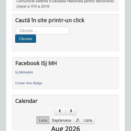
Comunicat sedinta Evaluarea Nationala pentru absolventii
clasei a VIII-a 2016
Caută în site printr-un click
Cauta
in
Căutare
site
Facebook ISJ MH
Isj Mehedinti
Create Your Badge
Calendar
Luna
Saptamana
Zi
Lista
Aug 2026