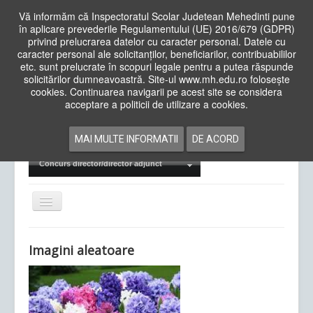
Vă informăm că Inspectoratul Scolar Judetean Mehedinti pune
în aplicare prevederile Regulamentului (UE) 2016/679 (GDPR)
privind prelucrarea datelor cu caracter personal. Datele cu
caracter personal ale solicitanților, beneficiarilor, contribuabililor
Cauta
etc. sunt prelucrate în scopuri legale pentru a putea răspunde
in
solicitărilor dumneavoastră. Site-ul www.mh.edu.ro folosește
site
cookies. Continuarea navigarii pe acest site se considera
Acasa
Cadre Didactice
acceptare a politicii de utilizare a cookies.
Departamente
Proiecte
MAI MULTE INFORMATII
DE ACORD
Examene Naționale
Concurs director/director adjunct
Comută
navigarea
Imagini aleatoare