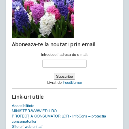
Ultimele articole:
Vi, 04.11.2022 -
Inspectoratul Școlar
Județean Mehedinți
Aboneaza-te la noutati prin email
Introduceti adresa de e-mail:
Livrat de
FeedBurner
Link-uri utile
Accesibilitate
MINISTER-WWW.EDU.RO
PROTECȚIA CONSUMATORILOR - InfoCons – protectia
consumatorilor
Site-uri web unitati