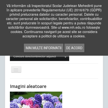
Vă informăm că Inspectoratul Scolar Judetean Mehedinti pune
în aplicare prevederile Regulamentului (UE) 2016/679 (GDPR)
privind prelucrarea datelor cu caracter personal. Datele cu
caracter personal ale solicitanților, beneficiarilor, contribuabililor
Cauta
etc. sunt prelucrate în scopuri legale pentru a putea răspunde
in
solicitărilor dumneavoastră. Site-ul www.mh.edu.ro folosește
site
cookies. Continuarea navigarii pe acest site se considera
Acasa
Cadre Didactice
acceptare a politicii de utilizare a cookies.
Departamente
Proiecte
MAI MULTE INFORMATII
DE ACORD
Examene Naționale
Concurs director/director adjunct
Comută
navigarea
Imagini aleatoare