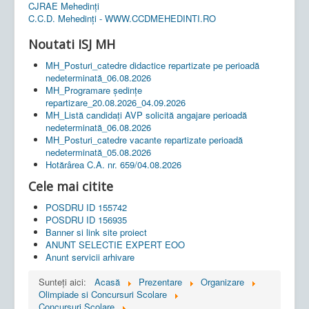
CJRAE Mehedinți
C.C.D. Mehedinţi - WWW.CCDMEHEDINTI.RO
Noutati ISJ MH
MH_Posturi_catedre didactice repartizate pe perioadă
nedeterminată_06.08.2026
MH_Programare ședințe
repartizare_20.08.2026_04.09.2026
MH_Listă candidați AVP solicită angajare perioadă
nedeterminată_06.08.2026
MH_Posturi_catedre vacante repartizate perioadă
nedeterminată_05.08.2026
Hotărârea C.A. nr. 659/04.08.2026
Cele mai citite
POSDRU ID 155742
POSDRU ID 156935
Banner si link site proiect
ANUNT SELECTIE EXPERT EOO
Anunt servicii arhivare
Sunteți aici:
Acasă
Prezentare
Organizare
Olimpiade si Concursuri Scolare
Concursuri Scolare