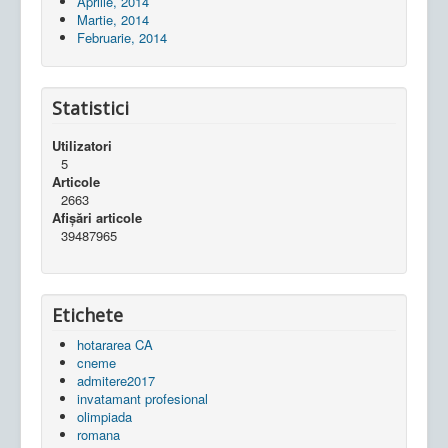
Aprilie, 2014
Martie, 2014
Februarie, 2014
Statistici
Utilizatori
5
Articole
2663
Afișări articole
39487965
Etichete
hotararea CA
cneme
admitere2017
invatamant profesional
olimpiada
romana