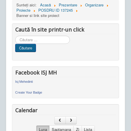
Sunteți aici:
Acasă
Prezentare
Organizare
Proiecte
POSDRU ID 137245
Banner si link site proiect
Caută în site printr-un click
Cauta
in
Căutare
site
Facebook ISJ MH
Isj Mehedinti
Create Your Badge
Calendar
Luna
Saptamana
Zi
Lista