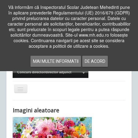
Vă informăm că Inspectoratul Scolar Judetean Mehedinti pune
în aplicare prevederile Regulamentului (UE) 2016/679 (GDPR)
privind prelucrarea datelor cu caracter personal. Datele cu
caracter personal ale solicitanților, beneficiarilor, contribuabililor
Cauta
etc. sunt prelucrate în scopuri legale pentru a putea răspunde
in
solicitărilor dumneavoastră. Site-ul www.mh.edu.ro folosește
site
cookies. Continuarea navigarii pe acest site se considera
Acasa
Cadre Didactice
acceptare a politicii de utilizare a cookies.
Departamente
Proiecte
MAI MULTE INFORMATII
DE ACORD
Examene Naționale
Concurs director/director adjunct
Comută
navigarea
Imagini aleatoare