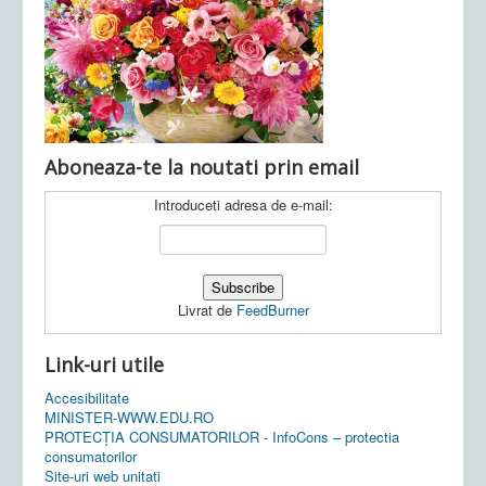
Ultimele articole:
Vi, 04.11.2022 -
Inspectoratul Școlar
Județean Mehedinți
Aboneaza-te la noutati prin email
Introduceti adresa de e-mail:
Livrat de
FeedBurner
Link-uri utile
Accesibilitate
MINISTER-WWW.EDU.RO
PROTECȚIA CONSUMATORILOR - InfoCons – protectia
consumatorilor
Site-uri web unitati