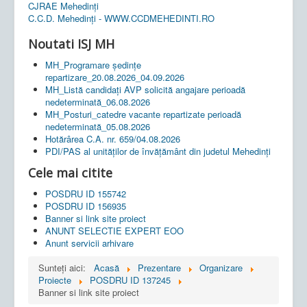
CJRAE Mehedinți
C.C.D. Mehedinţi - WWW.CCDMEHEDINTI.RO
Noutati ISJ MH
MH_Programare ședințe
repartizare_20.08.2026_04.09.2026
MH_Listă candidați AVP solicită angajare perioadă
nedeterminată_06.08.2026
MH_Posturi_catedre vacante repartizate perioadă
nedeterminată_05.08.2026
Hotărârea C.A. nr. 659/04.08.2026
PDI/PAS al unităților de învățământ din judetul Mehedinți
Cele mai citite
POSDRU ID 155742
POSDRU ID 156935
Banner si link site proiect
ANUNT SELECTIE EXPERT EOO
Anunt servicii arhivare
Sunteți aici:
Acasă
Prezentare
Organizare
Proiecte
POSDRU ID 137245
Banner si link site proiect