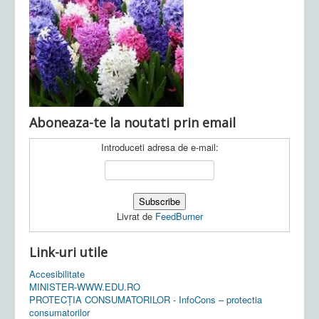
Ultimele articole:
Vi, 04.11.2022 -
Inspectoratul Școlar
Județean Mehedinți
Aboneaza-te la noutati prin email
Introduceti adresa de e-mail:
Livrat de
FeedBurner
Link-uri utile
Accesibilitate
MINISTER-WWW.EDU.RO
PROTECȚIA CONSUMATORILOR - InfoCons – protectia
consumatorilor