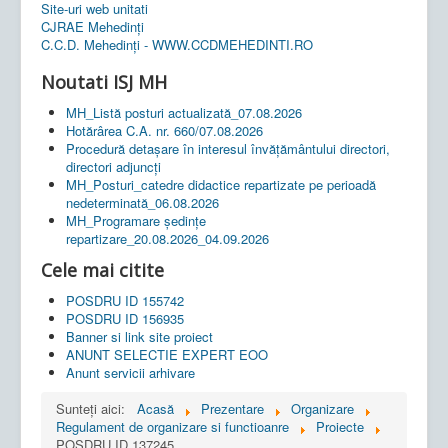
Site-uri web unitati
CJRAE Mehedinți
C.C.D. Mehedinţi - WWW.CCDMEHEDINTI.RO
Noutati ISJ MH
MH_Listă posturi actualizată_07.08.2026
Hotărârea C.A. nr. 660/07.08.2026
Procedură detașare în interesul învățământului directori,
directori adjuncți
MH_Posturi_catedre didactice repartizate pe perioadă
nedeterminată_06.08.2026
MH_Programare ședințe
repartizare_20.08.2026_04.09.2026
Cele mai citite
POSDRU ID 155742
POSDRU ID 156935
Banner si link site proiect
ANUNT SELECTIE EXPERT EOO
Anunt servicii arhivare
Sunteți aici:
Acasă
Prezentare
Organizare
Regulament de organizare si functioanre
Proiecte
POSDRU ID 137245