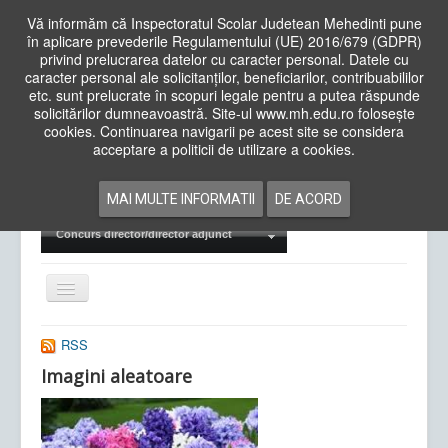
Vă informăm că Inspectoratul Scolar Judetean Mehedinti pune
în aplicare prevederile Regulamentului (UE) 2016/679 (GDPR)
privind prelucrarea datelor cu caracter personal. Datele cu
caracter personal ale solicitanților, beneficiarilor, contribuabililor
Cauta
etc. sunt prelucrate în scopuri legale pentru a putea răspunde
in
solicitărilor dumneavoastră. Site-ul www.mh.edu.ro folosește
site
cookies. Continuarea navigarii pe acest site se considera
Acasa
Cadre Didactice
acceptare a politicii de utilizare a cookies.
Departamente
Proiecte
MAI MULTE INFORMATII
DE ACORD
Examene Naționale
Concurs director/director adjunct
Comută
navigarea
RSS
Imagini aleatoare