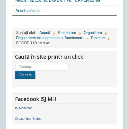
ANUNT SELECTIE EXPERTI PE TERMEN LUNG
Anunt selectie
Sunteți aici:
Acasă
Prezentare
Organizare
Regulament de organizare si functioanre
Proiecte
POSDRU ID 137245
Caută în site printr-un click
Cauta
in
Căutare
site
Facebook ISJ MH
Isj Mehedinti
Create Your Badge