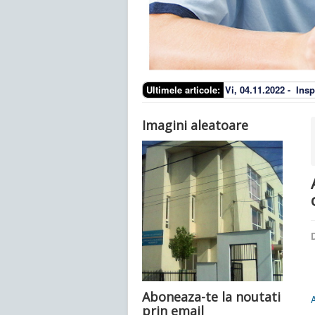
Ultimele articole:
Vi, 04.11.2022 -
Insp
Imagini aleatoare
D
Aboneaza-te la noutati
A
prin email