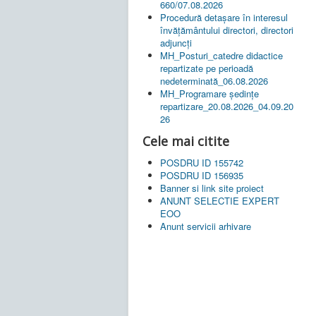
660/07.08.2026
Procedură detașare în interesul
învățământului directori, directori
adjuncți
MH_Posturi_catedre didactice
repartizate pe perioadă
nedeterminată_06.08.2026
MH_Programare ședințe
repartizare_20.08.2026_04.09.20
26
Cele mai citite
POSDRU ID 155742
POSDRU ID 156935
Banner si link site proiect
ANUNT SELECTIE EXPERT
EOO
Anunt servicii arhivare