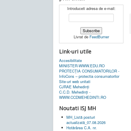
Introduceti adresa de e-mail:
Livrat de
FeedBurner
Link-uri utile
Accesibilitate
MINISTER-WWW.EDU.RO
PROTECȚIA CONSUMATORILOR -
InfoCons – protectia consumatorilor
Site-uri web unitati
CJRAE Mehedinți
C.C.D. Mehedinţi -
WWW.CCDMEHEDINTI.RO
Noutati ISJ MH
MH_Listă posturi
actualizată_07.08.2026
Hotărârea C.A. nr.