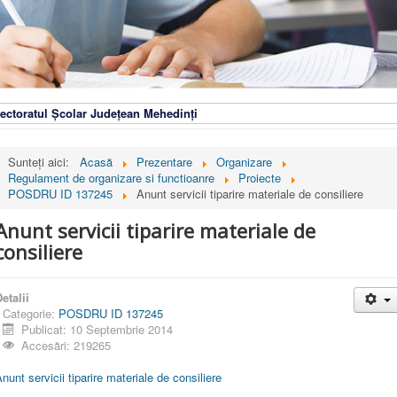
ectoratul Școlar Județean Mehedinți
Sunteți aici:
Acasă
Prezentare
Organizare
Regulament de organizare si functioanre
Proiecte
POSDRU ID 137245
Anunt servicii tiparire materiale de consiliere
Anunt servicii tiparire materiale de
consiliere
etalii
Categorie:
POSDRU ID 137245
Publicat: 10 Septembrie 2014
Accesări: 219265
nunt servicii tiparire materiale de consiliere