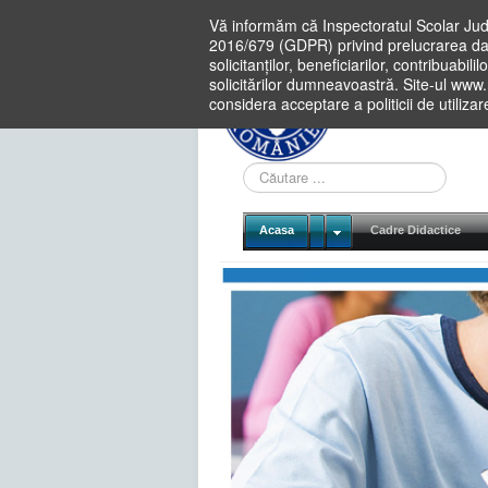
Vă informăm că Inspectoratul Scolar Jud
2016/679 (GDPR) privind prelucrarea dat
solicitanților, beneficiarilor, contribuabi
solicitărilor dumneavoastră. Site-ul www
considera acceptare a politicii de utiliza
Cauta
in
site
Acasa
Cadre Didactice