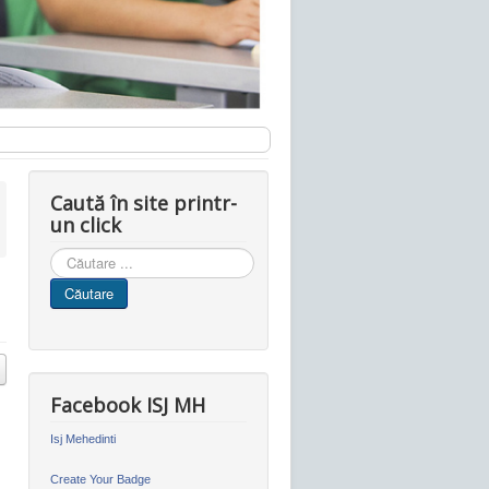
Caută în site printr-
un click
Cauta
in
Căutare
site
Facebook ISJ MH
Isj Mehedinti
Create Your Badge