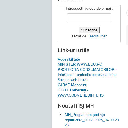
Introduceti adresa de e-mail:
Livrat de
FeedBurner
Link-uri utile
Accesibilitate
MINISTER-WWW.EDU.RO
PROTECȚIA CONSUMATORILOR -
InfoCons – protectia consumatorilor
Site-uri web unitati
CJRAE Mehedinți
C.C.D. Mehedinţi -
WWW.CCDMEHEDINTI.RO
Noutati ISJ MH
MH_Programare ședințe
repartizare_20.08.2026_04.09.20
26