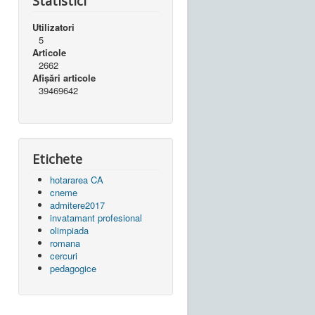
Statistici
Utilizatori
5
Articole
2662
Afișări articole
39469642
Etichete
hotararea CA
cneme
admitere2017
invatamant profesional
olimpiada
romana
cercuri
pedagogice