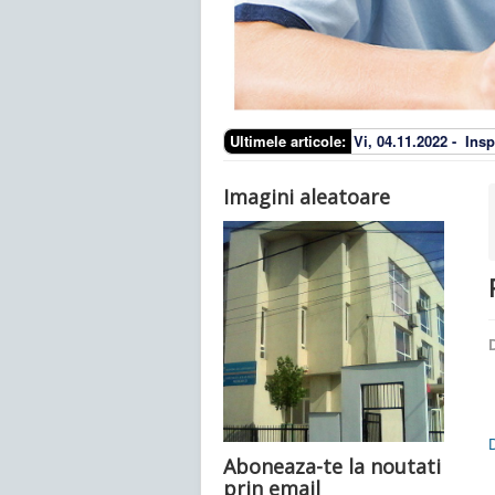
Ultimele articole:
Vi, 04.11.2022 -
Insp
Imagini aleatoare
D
Aboneaza-te la noutati
prin email