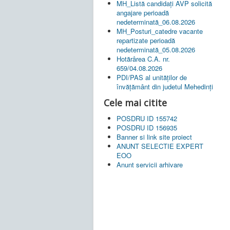
MH_Listă candidați AVP solicită
angajare perioadă
nedeterminată_06.08.2026
MH_Posturi_catedre vacante
repartizate perioadă
nedeterminată_05.08.2026
Hotărârea C.A. nr.
659/04.08.2026
PDI/PAS al unităților de
învățământ din judetul Mehedinți
Cele mai citite
POSDRU ID 155742
POSDRU ID 156935
Banner si link site proiect
ANUNT SELECTIE EXPERT
EOO
Anunt servicii arhivare