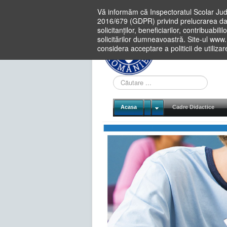
Vă informăm că Inspectoratul Scolar Jud
2016/679 (GDPR) privind prelucrarea dat
solicitanților, beneficiarilor, contribuabi
solicitărilor dumneavoastră. Site-ul www
considera acceptare a politicii de utiliza
Cauta
in
site
Acasa
Cadre Didactice