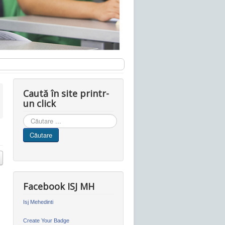
Caută în site printr-
un click
Cauta
in
Căutare
site
Facebook ISJ MH
Isj Mehedinti
Create Your Badge