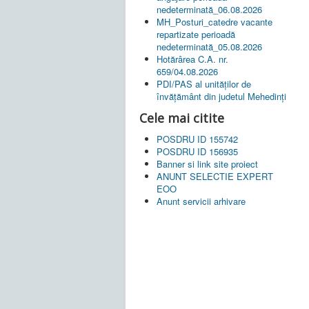
nedeterminată_06.08.2026
MH_Posturi_catedre vacante
repartizate perioadă
nedeterminată_05.08.2026
Hotărârea C.A. nr.
659/04.08.2026
PDI/PAS al unităților de
învățământ din judetul Mehedinți
Cele mai citite
POSDRU ID 155742
POSDRU ID 156935
Banner si link site proiect
ANUNT SELECTIE EXPERT
EOO
Anunt servicii arhivare