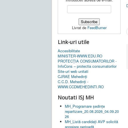
Livrat de
FeedBurner
Link-uri utile
Accesibilitate
MINISTER-WWW.EDU.RO
PROTECȚIA CONSUMATORILOR -
InfoCons – protectia consumatorilor
Site-uri web unitati
CJRAE Mehedinți
C.C.D. Mehedinţi -
WWW.CCDMEHEDINTI.RO
Noutati ISJ MH
MH_Programare ședințe
repartizare_20.08.2026_04.09.20
26
MH_Listă candidați AVP solicită
angajare perioadă