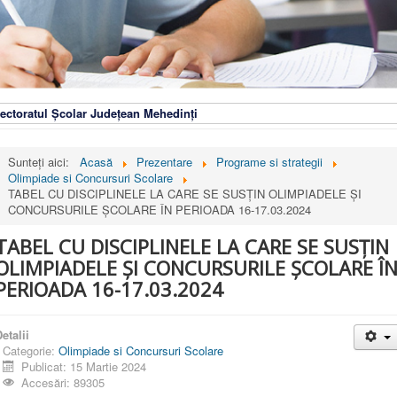
ectoratul Școlar Județean Mehedinți
Sunteți aici:
Acasă
Prezentare
Programe si strategii
Olimpiade si Concursuri Scolare
TABEL CU DISCIPLINELE LA CARE SE SUSȚIN OLIMPIADELE ȘI
CONCURSURILE ȘCOLARE ÎN PERIOADA 16-17.03.2024
TABEL CU DISCIPLINELE LA CARE SE SUSȚIN
OLIMPIADELE ȘI CONCURSURILE ȘCOLARE Î
PERIOADA 16-17.03.2024
etalii
Categorie:
Olimpiade si Concursuri Scolare
Publicat: 15 Martie 2024
Accesări: 89305