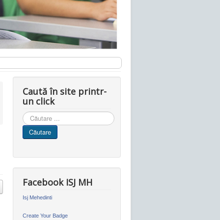
Caută în site printr-
un click
Cauta
in
Căutare
site
N
Facebook ISJ MH
Isj Mehedinti
Create Your Badge