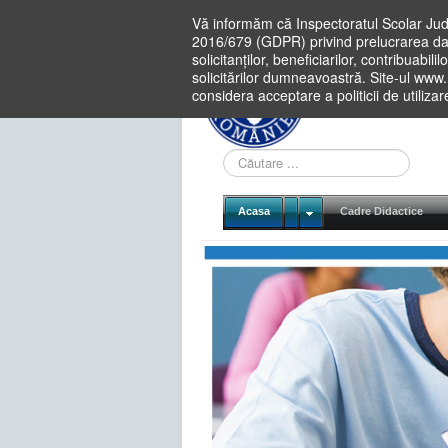
Vă informăm că Inspectoratul Scolar Jud
2016/679 (GDPR) privind prelucrarea dat
solicitanților, beneficiarilor, contribuabi
solicitărilor dumneavoastră. Site-ul www
considera acceptare a politicii de utiliza
Cauta
in
site
Acasa
Cadre Didactice