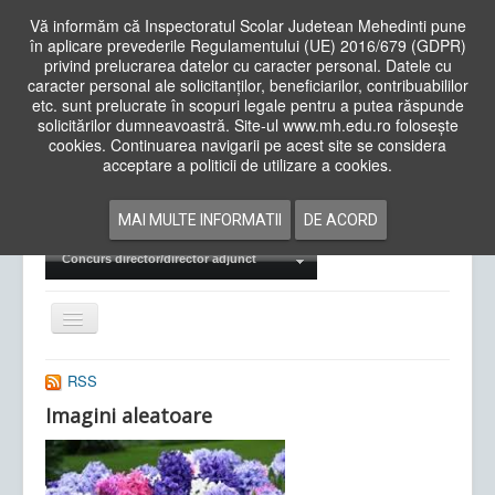
Vă informăm că Inspectoratul Scolar Judetean Mehedinti pune
în aplicare prevederile Regulamentului (UE) 2016/679 (GDPR)
privind prelucrarea datelor cu caracter personal. Datele cu
caracter personal ale solicitanților, beneficiarilor, contribuabililor
Cauta
etc. sunt prelucrate în scopuri legale pentru a putea răspunde
in
solicitărilor dumneavoastră. Site-ul www.mh.edu.ro folosește
site
cookies. Continuarea navigarii pe acest site se considera
Acasa
Cadre Didactice
acceptare a politicii de utilizare a cookies.
Departamente
Proiecte
MAI MULTE INFORMATII
DE ACORD
Examene Naționale
Concurs director/director adjunct
Comută
navigarea
RSS
Imagini aleatoare