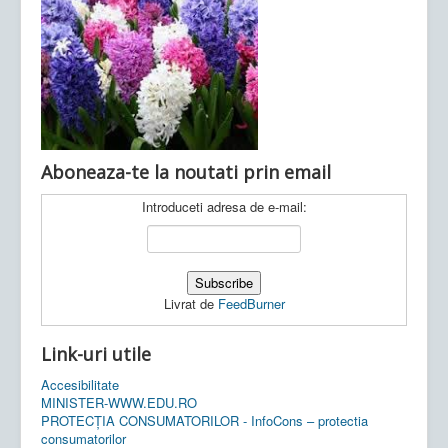
Ultimele articole:
Vi, 04.11.2022 -
Inspectoratul Școlar
Județean Mehedinți
Aboneaza-te la noutati prin email
Introduceti adresa de e-mail:
Livrat de
FeedBurner
Link-uri utile
Accesibilitate
MINISTER-WWW.EDU.RO
PROTECȚIA CONSUMATORILOR - InfoCons – protectia
consumatorilor