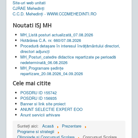
Site-uri web unitati
CJRAE Mehedinți
C.C.D. Mehedinţi - WWW.CCDMEHEDINTI.RO
Noutati ISJ MH
MH_Listă posturi actualizată_07.08.2026
Hotărârea C.A. nr. 660/07.08.2026
Procedură detașare în interesul învățământului directori,
directori adjuncți
MH_Posturi_catedre didactice repartizate pe perioadă
nedeterminată_06.08.2026
MH_Programare ședințe
repartizare_20.08.2026_04.09.2026
Cele mai citite
POSDRU ID 155742
POSDRU ID 156935
Banner si link site proiect
ANUNT SELECTIE EXPERT EOO
Anunt servicii arhivare
Sunteți aici:
Acasă
Prezentare
Programe si strategii
Olimpiade si Concursuri Scolare
Concursuri Scolare