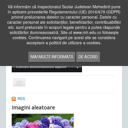
Vă informăm că Inspectoratul Scolar Judetean Mehedinti pune
în aplicare prevederile Regulamentului (UE) 2016/679 (GDPR)
privind prelucrarea datelor cu caracter personal. Datele cu
caracter personal ale solicitanților, beneficiarilor, contribuabililor
Cauta
etc. sunt prelucrate în scopuri legale pentru a putea răspunde
in
solicitărilor dumneavoastră. Site-ul www.mh.edu.ro folosește
site
cookies. Continuarea navigarii pe acest site se considera
Acasa
Cadre Didactice
acceptare a politicii de utilizare a cookies.
Departamente
Proiecte
MAI MULTE INFORMATII
DE ACORD
Examene Naționale
Concurs director/director adjunct
Comută
navigarea
RSS
Imagini aleatoare