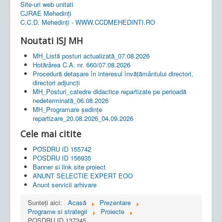
Site-uri web unitati
CJRAE Mehedinți
C.C.D. Mehedinţi - WWW.CCDMEHEDINTI.RO
Noutati ISJ MH
MH_Listă posturi actualizată_07.08.2026
Hotărârea C.A. nr. 660/07.08.2026
Procedură detașare în interesul învățământului directori,
directori adjuncți
MH_Posturi_catedre didactice repartizate pe perioadă
nedeterminată_06.08.2026
MH_Programare ședințe
repartizare_20.08.2026_04.09.2026
Cele mai citite
POSDRU ID 155742
POSDRU ID 156935
Banner si link site proiect
ANUNT SELECTIE EXPERT EOO
Anunt servicii arhivare
Sunteți aici:
Acasă
Prezentare
Programe si strategii
Proiecte
POSDRU ID 137245