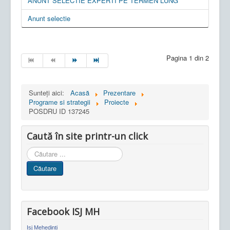
ANUNT SELECTIE EXPERTI PE TERMEN LUNG
Anunt selectie
Pagina 1 din 2
Sunteți aici:
Acasă
Prezentare
Programe si strategii
Proiecte
POSDRU ID 137245
Caută în site printr-un click
Cauta
in
Căutare
site
Facebook ISJ MH
Isj Mehedinti