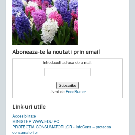
Ultimele articole:
Vi, 04.11.2022 -
Inspectoratul Școlar
Județean Mehedinți
Aboneaza-te la noutati prin email
Introduceti adresa de e-mail:
Livrat de
FeedBurner
Link-uri utile
Accesibilitate
MINISTER-WWW.EDU.RO
PROTECȚIA CONSUMATORILOR - InfoCons – protectia
consumatorilor