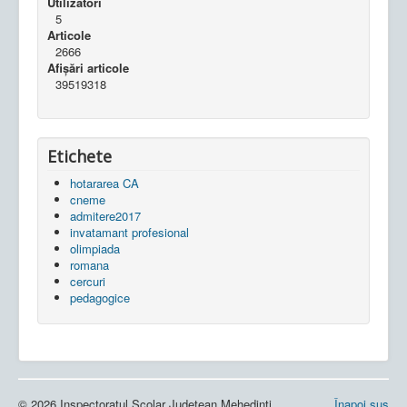
Utilizatori
5
Articole
2666
Afișări articole
39519318
Etichete
hotararea CA
cneme
admitere2017
invatamant profesional
olimpiada
romana
cercuri
pedagogice
© 2026 Inspectoratul Școlar Județean Mehedinți
Înapoi sus