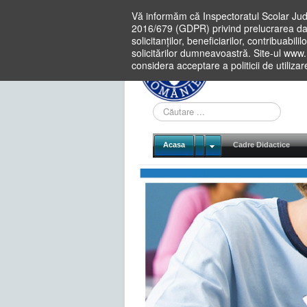
Vă informăm că Inspectoratul Scolar Jud
2016/679 (GDPR) privind prelucrarea dat
solicitanților, beneficiarilor, contribuabi
solicitărilor dumneavoastră. Site-ul www
considera acceptare a politicii de utiliza
Cauta
in
site
Acasa
Cadre Didactice