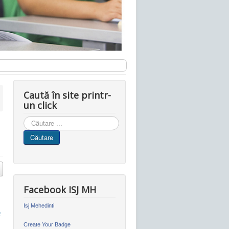
Caută în site printr-
un click
Cauta
in
Căutare
site
Facebook ISJ MH
Isj Mehedinti
2
Create Your Badge