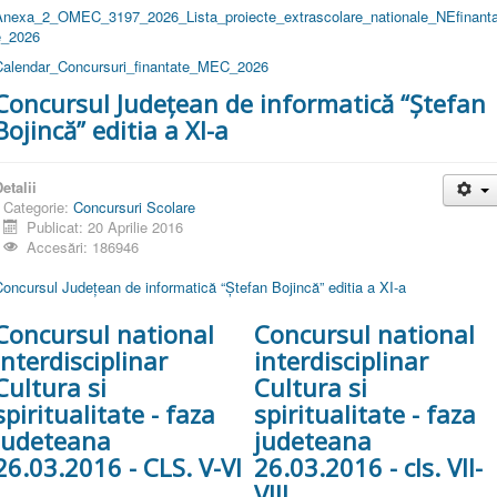
Anexa_2_OMEC_3197_2026_Lista_proiecte_extrascolare_nationale_NEfinanta
e_2026
Calendar_Concursuri_finantate_MEC_2026
Concursul Județean de informatică “Ștefan
Bojincă” editia a XI-a
etalii
Categorie:
Concursuri Scolare
Publicat: 20 Aprilie 2016
Accesări: 186946
oncursul Județean de informatică “Ștefan Bojincă” editia a XI-a
Concursul national
Concursul national
interdisciplinar
interdisciplinar
Cultura si
Cultura si
spiritualitate - faza
spiritualitate - faza
judeteana
judeteana
26.03.2016 - CLS. V-VI
26.03.2016 - cls. VII-
VIII