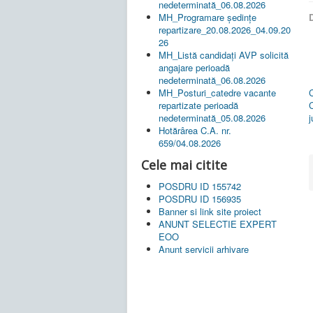
nedeterminată_06.08.2026
D
MH_Programare ședințe
repartizare_20.08.2026_04.09.20
26
MH_Listă candidați AVP solicită
angajare perioadă
nedeterminată_06.08.2026
C
MH_Posturi_catedre vacante
C
repartizate perioadă
nedeterminată_05.08.2026
Hotărârea C.A. nr.
659/04.08.2026
Cele mai citite
POSDRU ID 155742
POSDRU ID 156935
Banner si link site proiect
ANUNT SELECTIE EXPERT
EOO
Anunt servicii arhivare