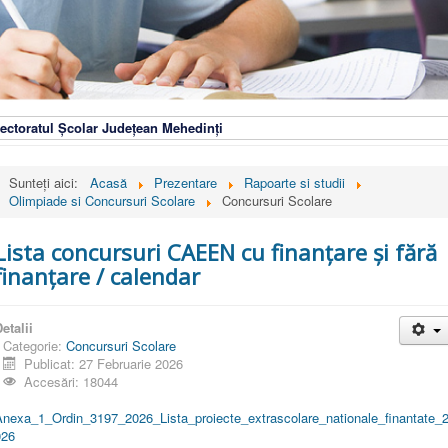
ectoratul Școlar Județean Mehedinți
Sunteți aici:
Acasă
Prezentare
Rapoarte si studii
Olimpiade si Concursuri Scolare
Concursuri Scolare
Lista concursuri CAEEN cu finanțare și fără
finanțare / calendar
etalii
Categorie:
Concursuri Scolare
Publicat: 27 Februarie 2026
Accesări: 18044
Anexa_1_Ordin_3197_2026_Lista_proiecte_extrascolare_nationale_finantate_
026