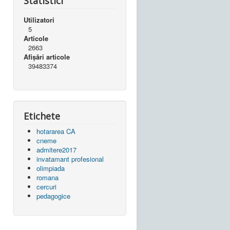
Statistici
Utilizatori
5
Articole
2663
Afișări articole
39483374
Etichete
hotararea CA
cneme
admitere2017
invatamant profesional
olimpiada
romana
cercuri
pedagogice