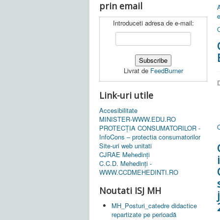
prin email
Introduceti adresa de e-mail:
Livrat de
FeedBurner
D
Link-uri utile
Accesibilitate
MINISTER-WWW.EDU.RO
C
PROTECȚIA CONSUMATORILOR -
InfoCons – protectia consumatorilor
Site-uri web unitati
CJRAE Mehedinți
C.C.D. Mehedinţi -
WWW.CCDMEHEDINTI.RO
Noutati ISJ MH
MH_Posturi_catedre didactice
repartizate pe perioadă