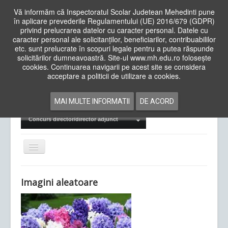
Vă informăm că Inspectoratul Scolar Judetean Mehedinti pune
în aplicare prevederile Regulamentului (UE) 2016/679 (GDPR)
privind prelucrarea datelor cu caracter personal. Datele cu
caracter personal ale solicitanților, beneficiarilor, contribuabililor
Cauta
etc. sunt prelucrate în scopuri legale pentru a putea răspunde
in
solicitărilor dumneavoastră. Site-ul www.mh.edu.ro folosește
site
cookies. Continuarea navigarii pe acest site se considera
Acasa
Cadre Didactice
acceptare a politicii de utilizare a cookies.
Departamente
Proiecte
MAI MULTE INFORMATII
DE ACORD
Examene Naționale
Concurs director/director adjunct
Comută
navigarea
Imagini aleatoare