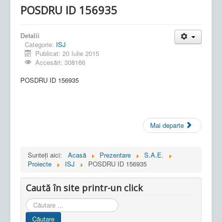
POSDRU ID 156935
Detalii
Categorie:
ISJ
Publicat: 20 Iulie 2015
Accesări: 308166
POSDRU ID 156935
Mai departe
Sunteți aici:
Acasă
Prezentare
S.A.E.
Proiecte
ISJ
POSDRU ID 156935
Caută în site printr-un click
Cauta
in
Căutare
site