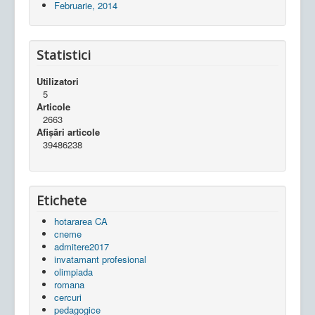
Februarie, 2014
Statistici
Utilizatori
5
Articole
2663
Afișări articole
39486238
Etichete
hotararea CA
cneme
admitere2017
invatamant profesional
olimpiada
romana
cercuri
pedagogice