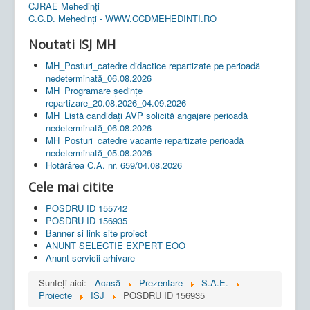
CJRAE Mehedinți
C.C.D. Mehedinţi - WWW.CCDMEHEDINTI.RO
Noutati ISJ MH
MH_Posturi_catedre didactice repartizate pe perioadă
nedeterminată_06.08.2026
MH_Programare ședințe
repartizare_20.08.2026_04.09.2026
MH_Listă candidați AVP solicită angajare perioadă
nedeterminată_06.08.2026
MH_Posturi_catedre vacante repartizate perioadă
nedeterminată_05.08.2026
Hotărârea C.A. nr. 659/04.08.2026
Cele mai citite
POSDRU ID 155742
POSDRU ID 156935
Banner si link site proiect
ANUNT SELECTIE EXPERT EOO
Anunt servicii arhivare
Sunteți aici:
Acasă
Prezentare
S.A.E.
Proiecte
ISJ
POSDRU ID 156935