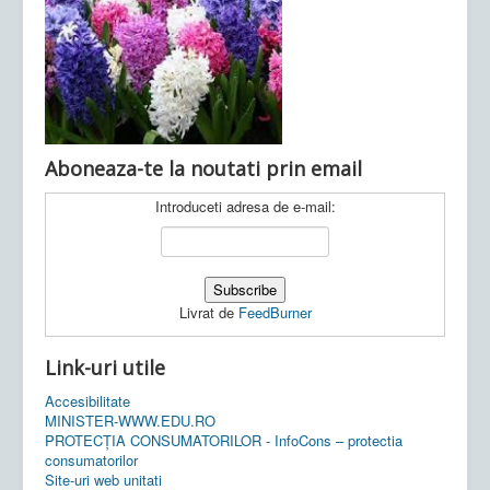
Ultimele articole:
Vi, 04.11.2022 -
Inspectoratul Școlar
Județean Mehedinți
Aboneaza-te la noutati prin email
Introduceti adresa de e-mail:
Livrat de
FeedBurner
Link-uri utile
Accesibilitate
MINISTER-WWW.EDU.RO
PROTECȚIA CONSUMATORILOR - InfoCons – protectia
consumatorilor
Site-uri web unitati