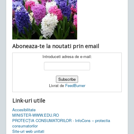
Ultimele articole:
Vi, 04.11.2022 -
Inspectoratul Școlar
Județean Mehedinți
Aboneaza-te la noutati prin email
Introduceti adresa de e-mail:
Livrat de
FeedBurner
Link-uri utile
Accesibilitate
MINISTER-WWW.EDU.RO
PROTECȚIA CONSUMATORILOR - InfoCons – protectia
consumatorilor
Site-uri web unitati