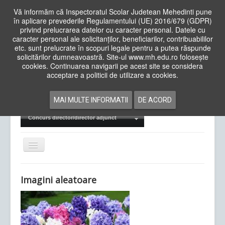
Vă informăm că Inspectoratul Scolar Judetean Mehedinti pune
în aplicare prevederile Regulamentului (UE) 2016/679 (GDPR)
privind prelucrarea datelor cu caracter personal. Datele cu
caracter personal ale solicitanților, beneficiarilor, contribuabililor
Cauta
etc. sunt prelucrate în scopuri legale pentru a putea răspunde
in
solicitărilor dumneavoastră. Site-ul www.mh.edu.ro folosește
site
cookies. Continuarea navigarii pe acest site se considera
Acasa
Cadre Didactice
acceptare a politicii de utilizare a cookies.
Departamente
Proiecte
MAI MULTE INFORMATII
DE ACORD
Examene Naționale
Concurs director/director adjunct
Comută
navigarea
Imagini aleatoare