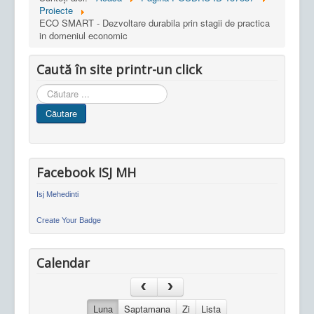
Proiecte
ECO SMART - Dezvoltare durabila prin stagii de practica
in domeniul economic
Caută în site printr-un click
Cauta
in
Căutare
site
Facebook ISJ MH
Isj Mehedinti
Create Your Badge
Calendar
Luna
Saptamana
Zi
Lista