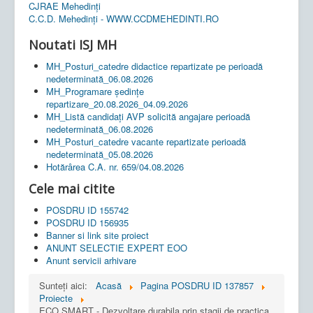
CJRAE Mehedinți
C.C.D. Mehedinţi - WWW.CCDMEHEDINTI.RO
Noutati ISJ MH
MH_Posturi_catedre didactice repartizate pe perioadă
nedeterminată_06.08.2026
MH_Programare ședințe
repartizare_20.08.2026_04.09.2026
MH_Listă candidați AVP solicită angajare perioadă
nedeterminată_06.08.2026
MH_Posturi_catedre vacante repartizate perioadă
nedeterminată_05.08.2026
Hotărârea C.A. nr. 659/04.08.2026
Cele mai citite
POSDRU ID 155742
POSDRU ID 156935
Banner si link site proiect
ANUNT SELECTIE EXPERT EOO
Anunt servicii arhivare
Sunteți aici:
Acasă
Pagina POSDRU ID 137857
Proiecte
ECO SMART - Dezvoltare durabila prin stagii de practica