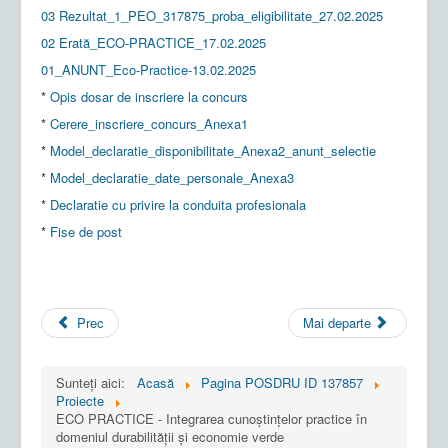
03 Rezultat_1_PEO_317875_proba_eligibilitate_27.02.2025
02 Erată_ECO-PRACTICE_17.02.2025
01_ANUNT_Eco-Practice-13.02.2025
*
Opis dosar de inscriere la concurs
*
Cerere_inscriere_concurs_Anexa1
*
Model_declaratie_disponibilitate_Anexa2_anunt_selectie
*
Model_declaratie_date_personale_Anexa3
*
Declaratie cu privire la conduita profesionala
*
Fise de post
Prec
Mai departe
Sunteți aici:
Acasă
Pagina POSDRU ID 137857
Proiecte
ECO PRACTICE - Integrarea cunoștințelor practice în
domeniul durabilității și economie verde