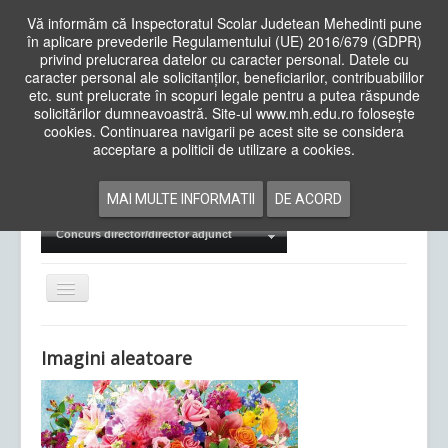
Vă informăm că Inspectoratul Scolar Judetean Mehedinti pune
în aplicare prevederile Regulamentului (UE) 2016/679 (GDPR)
privind prelucrarea datelor cu caracter personal. Datele cu
caracter personal ale solicitanților, beneficiarilor, contribuabililor
Cauta
etc. sunt prelucrate în scopuri legale pentru a putea răspunde
in
solicitărilor dumneavoastră. Site-ul www.mh.edu.ro folosește
site
cookies. Continuarea navigarii pe acest site se considera
Acasa
Cadre Didactice
acceptare a politicii de utilizare a cookies.
Departamente
Proiecte
MAI MULTE INFORMATII
DE ACORD
Examene Naționale
Concurs director/director adjunct
Comută
navigarea
Imagini aleatoare