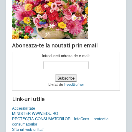
Ultimele articole:
Vi, 04.11.2022 -
Inspectoratul Școlar
Județean Mehedinți
Aboneaza-te la noutati prin email
Introduceti adresa de e-mail:
Livrat de
FeedBurner
Link-uri utile
Accesibilitate
MINISTER-WWW.EDU.RO
PROTECȚIA CONSUMATORILOR - InfoCons – protectia
consumatorilor
Site-uri web unitati