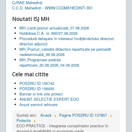
CJRAE Mehedinți
C.C.D. Mehedinţi - WWW.CCDMEHEDINTI.RO
Noutati ISJ MH
MH_Listă posturi actualizată_07.08.2026
Hotărârea C.A. nr. 660/07.08.2026
Procedură detașare în interesul învățământului directori,
directori adjuncți
MH_Posturi_catedre didactice repartizate pe perioadă
nedeterminată_06.08.2026
MH_Programare ședințe
repartizare_20.08.2026_04.09.2026
Cele mai citite
POSDRU ID 155742
POSDRU ID 156935
Banner si link site proiect
ANUNT SELECTIE EXPERT EOO
Anunt servicii arhivare
Sunteți aici:
Acasă
Pagina POSDRU ID 137857
Proiecte
ECO PRACTICE - Integrarea cunoștințelor practice în
domeniul durabilității și economie verde