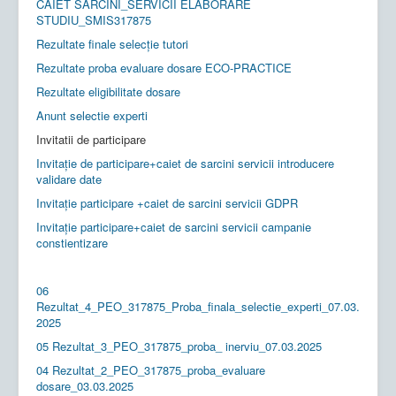
CAIET SARCINI_SERVICII ELABORARE
STUDIU_SMIS317875
Rezultate finale selecție tutori
Rezultate proba evaluare dosare ECO-PRACTICE
Rezultate eligibilitate dosare
Anunt selectie experti
Invitatii de participare
Invitație de participare+caiet de sarcini servicii introducere
validare date
Invitație participare +caiet de sarcini servicii GDPR
Invitație participare+caiet de sarcini servicii campanie
constientizare
06
Rezultat_4_PEO_317875_Proba_finala_selectie_experti_07.03.
2025
05 Rezultat_3_PEO_317875_proba_ inerviu_07.03.2025
04 Rezultat_2_PEO_317875_proba_evaluare
dosare_03.03.2025