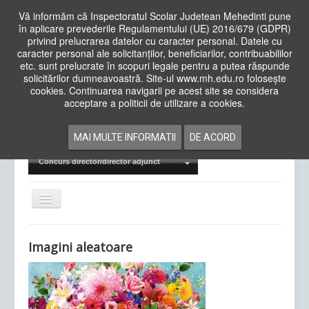
Vă informăm că Inspectoratul Scolar Judetean Mehedinti pune
în aplicare prevederile Regulamentului (UE) 2016/679 (GDPR)
privind prelucrarea datelor cu caracter personal. Datele cu
caracter personal ale solicitanților, beneficiarilor, contribuabililor
Cauta
etc. sunt prelucrate în scopuri legale pentru a putea răspunde
in
solicitărilor dumneavoastră. Site-ul www.mh.edu.ro folosește
site
cookies. Continuarea navigarii pe acest site se considera
Acasa
Cadre Didactice
acceptare a politicii de utilizare a cookies.
Departamente
Proiecte
MAI MULTE INFORMATII
DE ACORD
Examene Naționale
Concurs director/director adjunct
Comută
navigarea
Imagini aleatoare