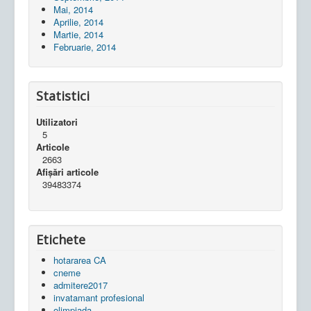
Mai, 2014
Aprilie, 2014
Martie, 2014
Februarie, 2014
Statistici
Utilizatori
5
Articole
2663
Afișări articole
39483374
Etichete
hotararea CA
cneme
admitere2017
invatamant profesional
olimpiada