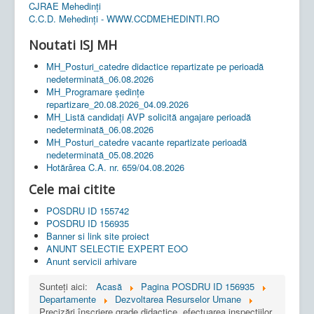
CJRAE Mehedinți
C.C.D. Mehedinţi - WWW.CCDMEHEDINTI.RO
Noutati ISJ MH
MH_Posturi_catedre didactice repartizate pe perioadă
nedeterminată_06.08.2026
MH_Programare ședințe
repartizare_20.08.2026_04.09.2026
MH_Listă candidați AVP solicită angajare perioadă
nedeterminată_06.08.2026
MH_Posturi_catedre vacante repartizate perioadă
nedeterminată_05.08.2026
Hotărârea C.A. nr. 659/04.08.2026
Cele mai citite
POSDRU ID 155742
POSDRU ID 156935
Banner si link site proiect
ANUNT SELECTIE EXPERT EOO
Anunt servicii arhivare
Sunteți aici:
Acasă
Pagina POSDRU ID 156935
Departamente
Dezvoltarea Resurselor Umane
Precizări înscriere grade didactice, efectuarea inspecțiilor