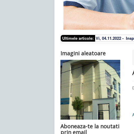
Ultimele articole:
Vi, 04.11.2022 -
Insp
Imagini aleatoare
D
Aboneaza-te la noutati
prin email