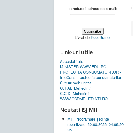
Introduceti adresa de e-mail:
Livrat de
FeedBurner
Link-uri utile
Accesibilitate
MINISTER-WWW.EDU.RO
PROTECȚIA CONSUMATORILOR -
InfoCons – protectia consumatorilor
Site-uri web unitati
CJRAE Mehedinți
C.C.D. Mehedinţi -
WWW.CCDMEHEDINTI.RO
Noutati ISJ MH
MH_Programare ședințe
repartizare_20.08.2026_04.09.20
26