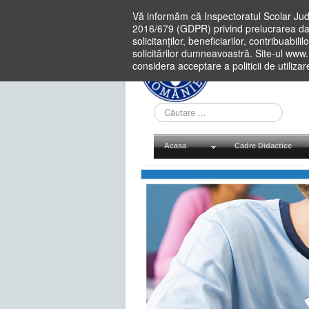
Vă informăm că Inspectoratul Scolar Jud
2016/679 (GDPR) privind prelucrarea dat
solicitanților, beneficiarilor, contribuabi
solicitărilor dumneavoastră. Site-ul www
considera acceptare a politicii de utiliza
Cauta
in
site
Acasa
Cadre Didactice