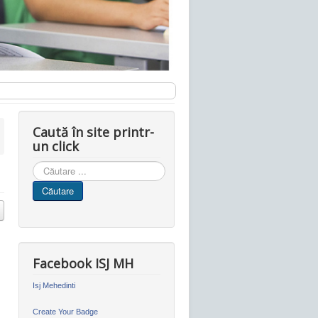
Caută în site printr-
un click
Cauta
in
Căutare
site
Facebook ISJ MH
Isj Mehedinti
Create Your Badge