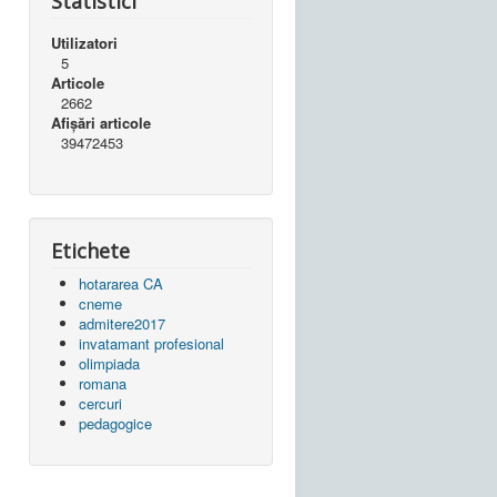
Statistici
Utilizatori
5
Articole
2662
Afișări articole
39472453
Etichete
hotararea CA
cneme
admitere2017
invatamant profesional
olimpiada
romana
cercuri
pedagogice