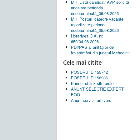
MH_Listă candidați AVP solicită
angajare perioadă
nedeterminată_06.08.2026
MH_Posturi_catedre vacante
repartizate perioadă
nedeterminată_05.08.2026
Hotărârea C.A. nr.
659/04.08.2026
PDI/PAS al unităților de
învățământ din judetul Mehedinți
Cele mai citite
POSDRU ID 155742
POSDRU ID 156935
Banner si link site proiect
ANUNT SELECTIE EXPERT
EOO
Anunt servicii arhivare