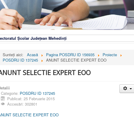
ectoratul Școlar Județean Mehedinți
Sunteți aici:
Acasă
Pagina POSDRU ID 156935
Proiecte
POSDRU ID 137245
ANUNT SELECTIE EXPERT EOO
ANUNT SELECTIE EXPERT EOO
etalii
Categorie:
POSDRU ID 137245
Publicat: 25 Februarie 2015
Accesări: 302801
ANUNT SELECTIE EXPERT EOO