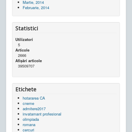
Martie, 2014
Februarie, 2014
Statistici
Utilizatori
5
Articole
2666
Afișări articole
39509707
Etichete
hotararea CA
cneme
admitere2017
invatamant profesional
olimpiada
romana
cercuri