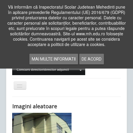
Vă informăm că Inspectoratul Scolar Judetean Mehedinti pune
în aplicare prevederile Regulamentului (UE) 2016/679 (GDPR)
privind prelucrarea datelor cu caracter personal. Datele cu
caracter personal ale solicitanților, beneficiarilor, contribuabililor
Cauta
etc. sunt prelucrate în scopuri legale pentru a putea răspunde
in
solicitărilor dumneavoastră. Site-ul www.mh.edu.ro folosește
site
cookies. Continuarea navigarii pe acest site se considera
Acasa
Cadre Didactice
acceptare a politicii de utilizare a cookies.
Departamente
Proiecte
MAI MULTE INFORMATII
DE ACORD
Examene Naționale
Concurs director/director adjunct
Comută
navigarea
Imagini aleatoare