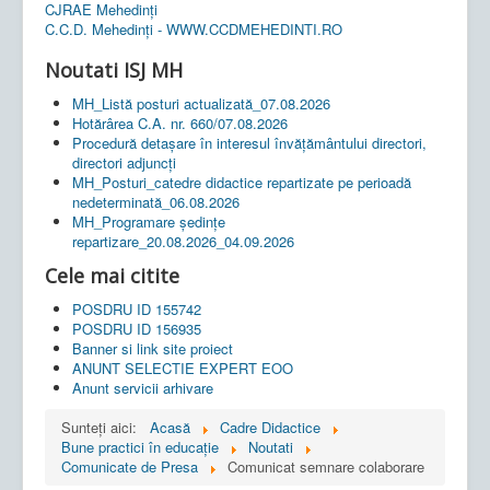
CJRAE Mehedinți
C.C.D. Mehedinţi - WWW.CCDMEHEDINTI.RO
Noutati ISJ MH
MH_Listă posturi actualizată_07.08.2026
Hotărârea C.A. nr. 660/07.08.2026
Procedură detașare în interesul învățământului directori,
directori adjuncți
MH_Posturi_catedre didactice repartizate pe perioadă
nedeterminată_06.08.2026
MH_Programare ședințe
repartizare_20.08.2026_04.09.2026
Cele mai citite
POSDRU ID 155742
POSDRU ID 156935
Banner si link site proiect
ANUNT SELECTIE EXPERT EOO
Anunt servicii arhivare
Sunteți aici:
Acasă
Cadre Didactice
Bune practici în educaţie
Noutati
Comunicate de Presa
Comunicat semnare colaborare