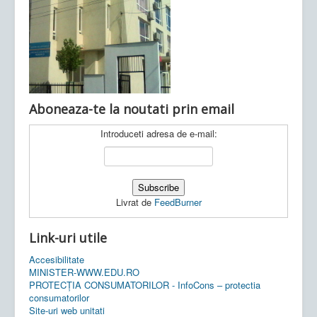
Ultimele articole:
Vi, 04.11.2022 -
Inspectoratul Școlar
Județean Mehedinți
Aboneaza-te la noutati prin email
Introduceti adresa de e-mail:
Livrat de
FeedBurner
Link-uri utile
Accesibilitate
MINISTER-WWW.EDU.RO
PROTECȚIA CONSUMATORILOR - InfoCons – protectia
consumatorilor
Site-uri web unitati