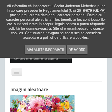
Vă informăm că Inspectoratul Scolar Judetean Mehedinti pune
în aplicare prevederile Regulamentului (UE) 2016/679 (GDPR)
privind prelucrarea datelor cu caracter personal. Datele cu
caracter personal ale solicitanților, beneficiarilor, contribuabililor
Cauta
etc. sunt prelucrate în scopuri legale pentru a putea răspunde
in
solicitărilor dumneavoastră. Site-ul www.mh.edu.ro folosește
site
cookies. Continuarea navigarii pe acest site se considera
Acasa
Cadre Didactice
acceptare a politicii de utilizare a cookies.
Departamente
Proiecte
MAI MULTE INFORMATII
DE ACORD
Examene Naționale
Concurs director/director adjunct
Comută
navigarea
Imagini aleatoare