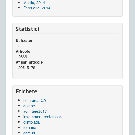
Martie, 2014
Februarie, 2014
Statistici
Utilizatori
5
Articole
2666
Afișări articole
39515178
Etichete
hotararea CA
cneme
admitere2017
invatamant profesional
olimpiada
romana
cercuri