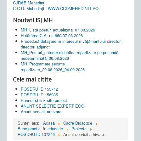
CJRAE Mehedinți
C.C.D. Mehedinţi - WWW.CCDMEHEDINTI.RO
Noutati ISJ MH
MH_Listă posturi actualizată_07.08.2026
Hotărârea C.A. nr. 660/07.08.2026
Procedură detașare în interesul învățământului directori,
directori adjuncți
MH_Posturi_catedre didactice repartizate pe perioadă
nedeterminată_06.08.2026
MH_Programare ședințe
repartizare_20.08.2026_04.09.2026
Cele mai citite
POSDRU ID 155742
POSDRU ID 156935
Banner si link site proiect
ANUNT SELECTIE EXPERT EOO
Anunt servicii arhivare
Sunteți aici:
Acasă
Cadre Didactice
Bune practici în educaţie
Proiecte
POSDRU ID 137245
Anunt servicii arhivare