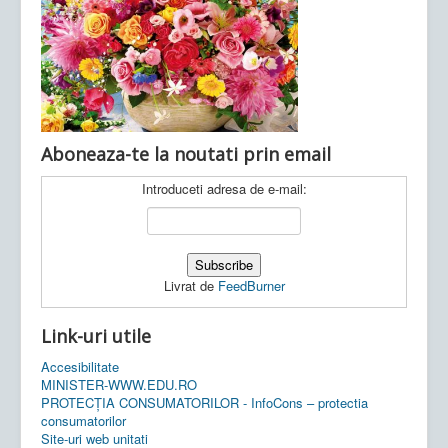
Ultimele articole:
Vi, 04.11.2022 -
Inspectoratul Școlar
Județean Mehedinți
Aboneaza-te la noutati prin email
Introduceti adresa de e-mail:
Livrat de
FeedBurner
Link-uri utile
Accesibilitate
MINISTER-WWW.EDU.RO
PROTECȚIA CONSUMATORILOR - InfoCons – protectia
consumatorilor
Site-uri web unitati