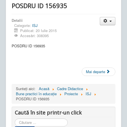
POSDRU ID 156935
Detalii
Categorie:
ISJ
Publicat: 20 Iulie 2015
Accesări: 308395
POSDRU ID 156935
Mai departe
Sunteți aici:
Acasă
Cadre Didactice
Bune practici în educaţie
Proiecte
ISJ
POSDRU ID 156935
Caută în site printr-un click
Cauta
in