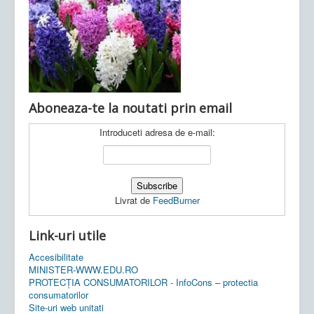
Ultimele articole:
Vi, 04.11.2022 -
Inspectoratul Școlar
Județean Mehedinți
Aboneaza-te la noutati prin email
Introduceti adresa de e-mail:
Livrat de
FeedBurner
Link-uri utile
Accesibilitate
MINISTER-WWW.EDU.RO
PROTECȚIA CONSUMATORILOR - InfoCons – protectia
consumatorilor
Site-uri web unitati