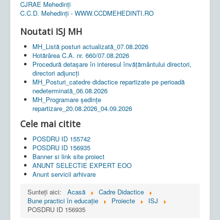
CJRAE Mehedinți
C.C.D. Mehedinţi - WWW.CCDMEHEDINTI.RO
Noutati ISJ MH
MH_Listă posturi actualizată_07.08.2026
Hotărârea C.A. nr. 660/07.08.2026
Procedură detașare în interesul învățământului directori,
directori adjuncți
MH_Posturi_catedre didactice repartizate pe perioadă
nedeterminată_06.08.2026
MH_Programare ședințe
repartizare_20.08.2026_04.09.2026
Cele mai citite
POSDRU ID 155742
POSDRU ID 156935
Banner si link site proiect
ANUNT SELECTIE EXPERT EOO
Anunt servicii arhivare
Sunteți aici:
Acasă
Cadre Didactice
Bune practici în educaţie
Proiecte
ISJ
POSDRU ID 156935