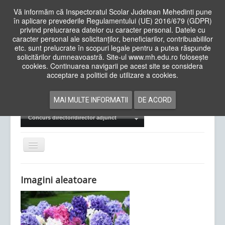
Vă informăm că Inspectoratul Scolar Judetean Mehedinti pune
în aplicare prevederile Regulamentului (UE) 2016/679 (GDPR)
privind prelucrarea datelor cu caracter personal. Datele cu
caracter personal ale solicitanților, beneficiarilor, contribuabililor
Cauta
etc. sunt prelucrate în scopuri legale pentru a putea răspunde
in
solicitărilor dumneavoastră. Site-ul www.mh.edu.ro folosește
site
cookies. Continuarea navigarii pe acest site se considera
Acasa
Cadre Didactice
acceptare a politicii de utilizare a cookies.
Departamente
Proiecte
MAI MULTE INFORMATII
DE ACORD
Examene Naționale
Concurs director/director adjunct
Comută
navigarea
Imagini aleatoare