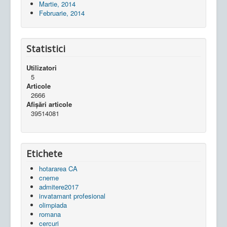
Martie, 2014
Februarie, 2014
Statistici
Utilizatori
5
Articole
2666
Afișări articole
39514081
Etichete
hotararea CA
cneme
admitere2017
invatamant profesional
olimpiada
romana
cercuri