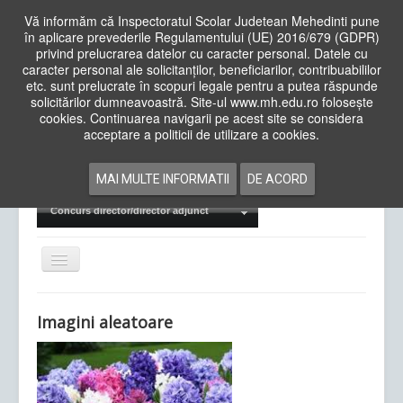
Vă informăm că Inspectoratul Scolar Judetean Mehedinti pune
în aplicare prevederile Regulamentului (UE) 2016/679 (GDPR)
privind prelucrarea datelor cu caracter personal. Datele cu
caracter personal ale solicitanților, beneficiarilor, contribuabililor
Cauta
etc. sunt prelucrate în scopuri legale pentru a putea răspunde
in
solicitărilor dumneavoastră. Site-ul www.mh.edu.ro folosește
site
cookies. Continuarea navigarii pe acest site se considera
Acasa
Cadre Didactice
acceptare a politicii de utilizare a cookies.
Departamente
Proiecte
MAI MULTE INFORMATII
DE ACORD
Examene Naționale
Concurs director/director adjunct
Comută
navigarea
Imagini aleatoare