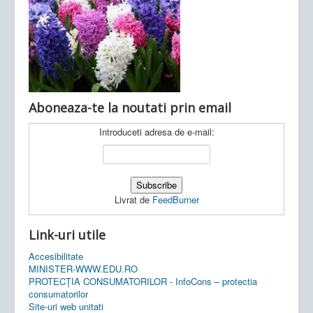
Ultimele articole:
Vi, 04.11.2022 -
Inspectoratul Școlar
Județean Mehedinți
Aboneaza-te la noutati prin email
Introduceti adresa de e-mail:
Livrat de
FeedBurner
Link-uri utile
Accesibilitate
MINISTER-WWW.EDU.RO
PROTECȚIA CONSUMATORILOR - InfoCons – protectia
consumatorilor
Site-uri web unitati