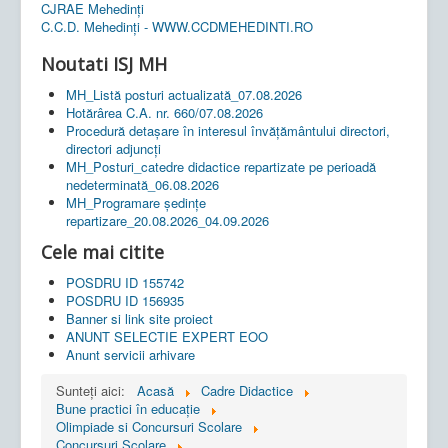
CJRAE Mehedinți
C.C.D. Mehedinţi - WWW.CCDMEHEDINTI.RO
Noutati ISJ MH
MH_Listă posturi actualizată_07.08.2026
Hotărârea C.A. nr. 660/07.08.2026
Procedură detașare în interesul învățământului directori,
directori adjuncți
MH_Posturi_catedre didactice repartizate pe perioadă
nedeterminată_06.08.2026
MH_Programare ședințe
repartizare_20.08.2026_04.09.2026
Cele mai citite
POSDRU ID 155742
POSDRU ID 156935
Banner si link site proiect
ANUNT SELECTIE EXPERT EOO
Anunt servicii arhivare
Sunteți aici:
Acasă
Cadre Didactice
Bune practici în educaţie
Olimpiade si Concursuri Scolare
Concursuri Scolare