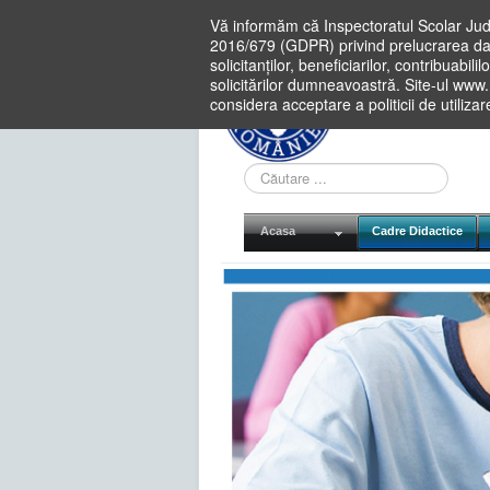
Vă informăm că Inspectoratul Scolar Jud
2016/679 (GDPR) privind prelucrarea dat
solicitanților, beneficiarilor, contribuabi
solicitărilor dumneavoastră. Site-ul www
considera acceptare a politicii de utiliza
Cauta
in
site
Acasa
Cadre Didactice