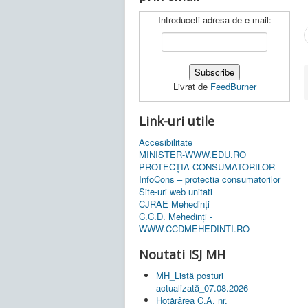
Introduceti adresa de e-mail:
Livrat de
FeedBurner
Link-uri utile
Accesibilitate
MINISTER-WWW.EDU.RO
PROTECȚIA CONSUMATORILOR -
InfoCons – protectia consumatorilor
Site-uri web unitati
CJRAE Mehedinți
C.C.D. Mehedinţi -
WWW.CCDMEHEDINTI.RO
Noutati ISJ MH
MH_Listă posturi
actualizată_07.08.2026
Hotărârea C.A. nr.