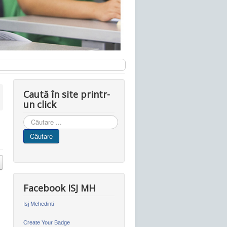
Caută în site printr-
un click
Cauta
in
Căutare
site
Facebook ISJ MH
Isj Mehedinti
Create Your Badge