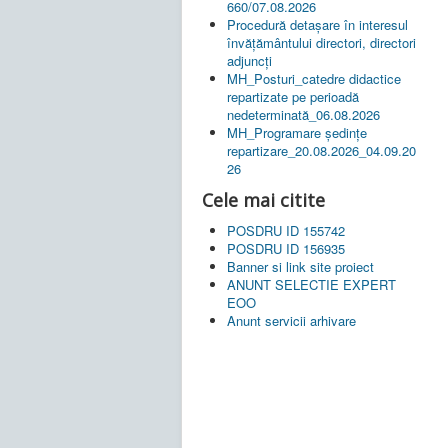
660/07.08.2026
Procedură detașare în interesul
învățământului directori, directori
adjuncți
MH_Posturi_catedre didactice
repartizate pe perioadă
nedeterminată_06.08.2026
MH_Programare ședințe
repartizare_20.08.2026_04.09.20
26
Cele mai citite
POSDRU ID 155742
POSDRU ID 156935
Banner si link site proiect
ANUNT SELECTIE EXPERT
EOO
Anunt servicii arhivare