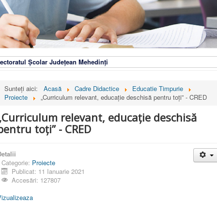
ectoratul Școlar Județean Mehedinți
Sunteți aici:
Acasă
Cadre Didactice
Educatie Timpurie
Proiecte
„Curriculum relevant, educație deschisă pentru toți” - CRED
„Curriculum relevant, educație deschisă
pentru toți” - CRED
etalii
Categorie:
Proiecte
Publicat: 11 Ianuarie 2021
Accesări: 127807
Vizualizeaza