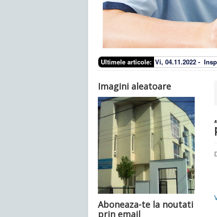
Ultimele articole:
Vi, 04.11.2022 -
Insp
Imagini aleatoare
D
Aboneaza-te la noutati
prin email