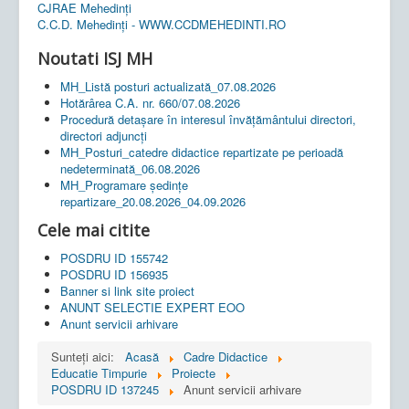
CJRAE Mehedinți
C.C.D. Mehedinţi - WWW.CCDMEHEDINTI.RO
Noutati ISJ MH
MH_Listă posturi actualizată_07.08.2026
Hotărârea C.A. nr. 660/07.08.2026
Procedură detașare în interesul învățământului directori,
directori adjuncți
MH_Posturi_catedre didactice repartizate pe perioadă
nedeterminată_06.08.2026
MH_Programare ședințe
repartizare_20.08.2026_04.09.2026
Cele mai citite
POSDRU ID 155742
POSDRU ID 156935
Banner si link site proiect
ANUNT SELECTIE EXPERT EOO
Anunt servicii arhivare
Sunteți aici:
Acasă
Cadre Didactice
Educatie Timpurie
Proiecte
POSDRU ID 137245
Anunt servicii arhivare