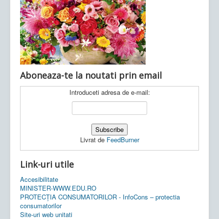
Ultimele articole:
Vi, 04.11.2022 -
Inspectoratul Școlar
Județean Mehedinți
Aboneaza-te la noutati prin email
Introduceti adresa de e-mail:
Livrat de
FeedBurner
Link-uri utile
Accesibilitate
MINISTER-WWW.EDU.RO
PROTECȚIA CONSUMATORILOR - InfoCons – protectia
consumatorilor
Site-uri web unitati