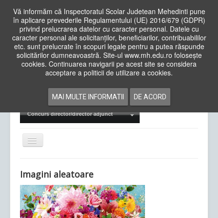
Vă informăm că Inspectoratul Scolar Judetean Mehedinti pune
în aplicare prevederile Regulamentului (UE) 2016/679 (GDPR)
privind prelucrarea datelor cu caracter personal. Datele cu
caracter personal ale solicitanților, beneficiarilor, contribuabililor
Cauta
etc. sunt prelucrate în scopuri legale pentru a putea răspunde
in
solicitărilor dumneavoastră. Site-ul www.mh.edu.ro folosește
site
cookies. Continuarea navigarii pe acest site se considera
Acasa
Cadre Didactice
acceptare a politicii de utilizare a cookies.
Departamente
Proiecte
MAI MULTE INFORMATII
DE ACORD
Examene Naționale
Concurs director/director adjunct
Comută
navigarea
Imagini aleatoare