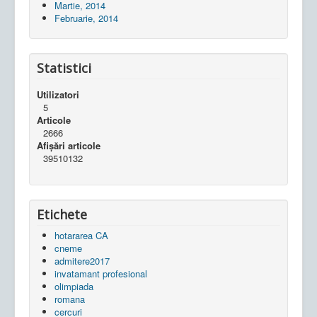
Martie, 2014
Februarie, 2014
Statistici
Utilizatori
5
Articole
2666
Afișări articole
39510132
Etichete
hotararea CA
cneme
admitere2017
invatamant profesional
olimpiada
romana
cercuri