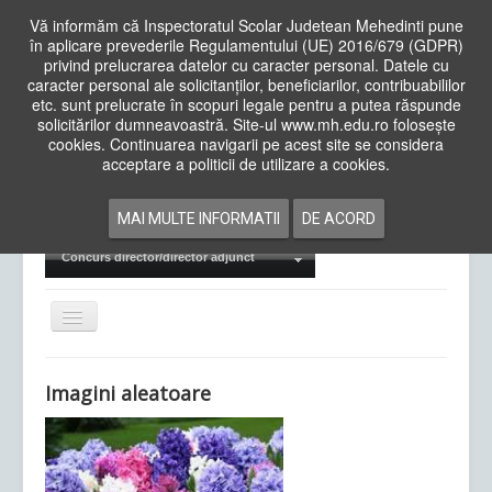
Vă informăm că Inspectoratul Scolar Judetean Mehedinti pune
în aplicare prevederile Regulamentului (UE) 2016/679 (GDPR)
privind prelucrarea datelor cu caracter personal. Datele cu
caracter personal ale solicitanților, beneficiarilor, contribuabililor
Cauta
etc. sunt prelucrate în scopuri legale pentru a putea răspunde
in
solicitărilor dumneavoastră. Site-ul www.mh.edu.ro folosește
site
cookies. Continuarea navigarii pe acest site se considera
Acasa
Cadre Didactice
acceptare a politicii de utilizare a cookies.
Departamente
Proiecte
MAI MULTE INFORMATII
DE ACORD
Examene Naționale
Concurs director/director adjunct
Comută
navigarea
Imagini aleatoare