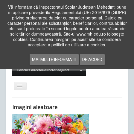
Vă informăm că Inspectoratul Scolar Judetean Mehedinti pune
în aplicare prevederile Regulamentului (UE) 2016/679 (GDPR)
privind prelucrarea datelor cu caracter personal. Datele cu
caracter personal ale solicitanților, beneficiarilor, contribuabililor
Cauta
etc. sunt prelucrate în scopuri legale pentru a putea răspunde
in
solicitărilor dumneavoastră. Site-ul www.mh.edu.ro folosește
site
cookies. Continuarea navigarii pe acest site se considera
Acasa
Cadre Didactice
acceptare a politicii de utilizare a cookies.
Departamente
Proiecte
MAI MULTE INFORMATII
DE ACORD
Examene Naționale
Concurs director/director adjunct
Comută
navigarea
Imagini aleatoare