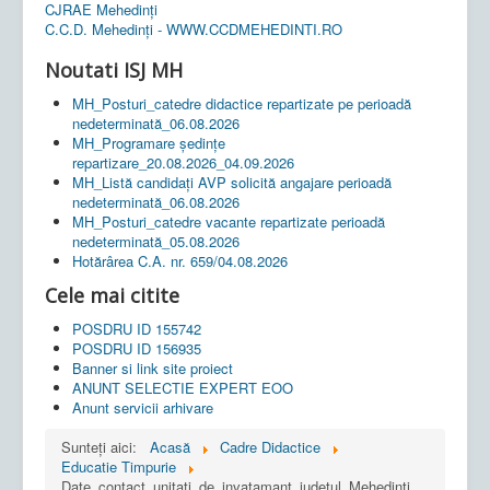
CJRAE Mehedinți
C.C.D. Mehedinţi - WWW.CCDMEHEDINTI.RO
Noutati ISJ MH
MH_Posturi_catedre didactice repartizate pe perioadă
nedeterminată_06.08.2026
MH_Programare ședințe
repartizare_20.08.2026_04.09.2026
MH_Listă candidați AVP solicită angajare perioadă
nedeterminată_06.08.2026
MH_Posturi_catedre vacante repartizate perioadă
nedeterminată_05.08.2026
Hotărârea C.A. nr. 659/04.08.2026
Cele mai citite
POSDRU ID 155742
POSDRU ID 156935
Banner si link site proiect
ANUNT SELECTIE EXPERT EOO
Anunt servicii arhivare
Sunteți aici:
Acasă
Cadre Didactice
Educatie Timpurie
Date_contact_unitati_de_invatamant_judetul_Mehedinti