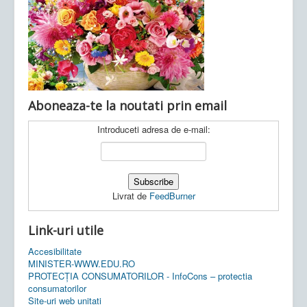
Ultimele articole:
Vi, 04.11.2022 -
Inspectoratul Școlar
Județean Mehedinți
Aboneaza-te la noutati prin email
Introduceti adresa de e-mail:
Livrat de
FeedBurner
Link-uri utile
Accesibilitate
MINISTER-WWW.EDU.RO
PROTECȚIA CONSUMATORILOR - InfoCons – protectia
consumatorilor
Site-uri web unitati