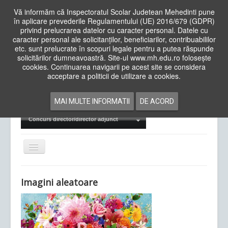
Vă informăm că Inspectoratul Scolar Judetean Mehedinti pune
în aplicare prevederile Regulamentului (UE) 2016/679 (GDPR)
privind prelucrarea datelor cu caracter personal. Datele cu
caracter personal ale solicitanților, beneficiarilor, contribuabililor
Cauta
etc. sunt prelucrate în scopuri legale pentru a putea răspunde
in
solicitărilor dumneavoastră. Site-ul www.mh.edu.ro folosește
site
cookies. Continuarea navigarii pe acest site se considera
Acasa
Cadre Didactice
acceptare a politicii de utilizare a cookies.
Departamente
Proiecte
MAI MULTE INFORMATII
DE ACORD
Examene Naționale
Concurs director/director adjunct
Comută
navigarea
Imagini aleatoare