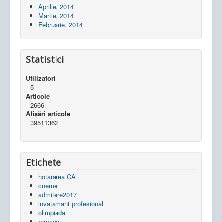
Aprilie, 2014
Martie, 2014
Februarie, 2014
Statistici
Utilizatori
5
Articole
2666
Afișări articole
39511362
Etichete
hotararea CA
cneme
admitere2017
invatamant profesional
olimpiada
romana