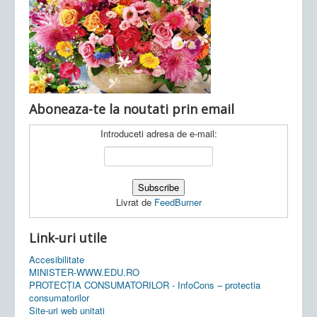
Ultimele articole:
Vi, 04.11.2022 -
Inspectoratul Școlar
Județean Mehedinți
Aboneaza-te la noutati prin email
Introduceti adresa de e-mail:
Livrat de
FeedBurner
Link-uri utile
Accesibilitate
MINISTER-WWW.EDU.RO
PROTECȚIA CONSUMATORILOR - InfoCons – protectia
consumatorilor
Site-uri web unitati