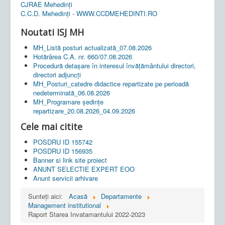
CJRAE Mehedinți
C.C.D. Mehedinţi - WWW.CCDMEHEDINTI.RO
Noutati ISJ MH
MH_Listă posturi actualizată_07.08.2026
Hotărârea C.A. nr. 660/07.08.2026
Procedură detașare în interesul învățământului directori,
directori adjuncți
MH_Posturi_catedre didactice repartizate pe perioadă
nedeterminată_06.08.2026
MH_Programare ședințe
repartizare_20.08.2026_04.09.2026
Cele mai citite
POSDRU ID 155742
POSDRU ID 156935
Banner si link site proiect
ANUNT SELECTIE EXPERT EOO
Anunt servicii arhivare
Sunteți aici:
Acasă
Departamente
Management institutional
Raport Starea Invatamantului 2022-2023