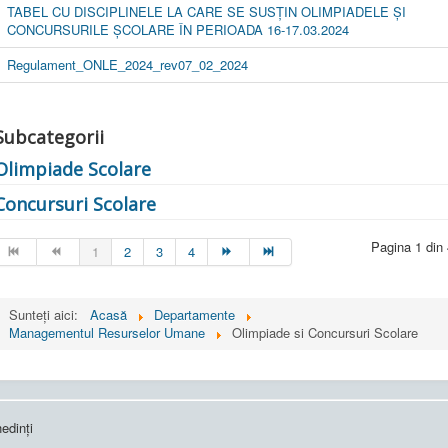
TABEL CU DISCIPLINELE LA CARE SE SUSȚIN OLIMPIADELE ȘI
CONCURSURILE ȘCOLARE ÎN PERIOADA 16-17.03.2024
Regulament_ONLE_2024_rev07_02_2024
Subcategorii
Olimpiade Scolare
Concursuri Scolare
Pagina 1 din
1
2
3
4
Sunteți aici:
Acasă
Departamente
Managementul Resurselor Umane
Olimpiade si Concursuri Scolare
edinți