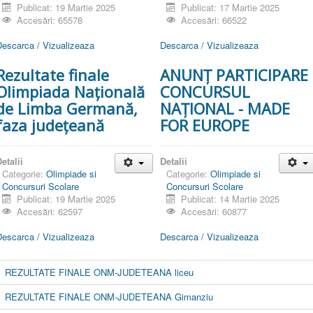
Publicat: 19 Martie 2025
Publicat: 17 Martie 2025
Accesări: 65578
Accesări: 66522
Descarca / Vizualizeaza
Descarca / Vizualizeaza
Rezultate finale
ANUNȚ PARTICIPARE
Olimpiada Națională
CONCURSUL
de Limba Germană,
NAȚIONAL - MADE
faza județeană
FOR EUROPE
etalii
Detalii
Categorie:
Olimpiade si
Categorie:
Olimpiade si
Concursuri Scolare
Concursuri Scolare
Publicat: 19 Martie 2025
Publicat: 14 Martie 2025
Accesări: 62597
Accesări: 60877
Descarca / Vizualizeaza
Descarca / Vizualizeaza
REZULTATE FINALE ONM-JUDETEANA liceu
REZULTATE FINALE ONM-JUDETEANA Gimanziu