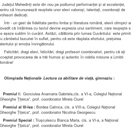
udețul Mehedinți este din nou pe podiumul performanței și al excelenței,
entru că încununează reușitele unor elevi valoroși, talentați, coordonați de
rofesori dedicați.
ntr - un gest de fidelitate pentru limba și literatura română, elevii olimpici a
ovedit că întâlnirea cu textul devine expresia unui sentiment, care reușește 
e așeze sublim în cuvânt. Astăzi, călătoria prin lumea Cuvântului este primi
u zâmbetul bucuriei în suflet, pentru că este răsplata efortului, prețuirea
alentului și emoția învingătorului.
elicitări, dragi elevi, felicitări, dragi profesori coordonatori, pentru că ați
cceptat provocarea de a trăi frumos și autentic în nobila misiune a Limbii
Române!
Olimpiada Națională-
Lectura ca abilitare de viață,
gimnaziu :
Premiul I:
Gonciulea Anamaria Gabriela,cls. a VI-a, Colegiul Național
Gheorghe Țițeica", prof. coordonator Mirela Ciurel
Premiul al III-lea :
Bordea Catinca, cls. a VIII-a, Colegiul Național
Gheorghe Țițeica", prof. coordonator Nicolina Georgescu
Premiul Special :
Trușculescu Bianca Maria, cls. a VI-a, a Național
Gheorghe Țițeica", prof. coordonator Mirela Ciurel