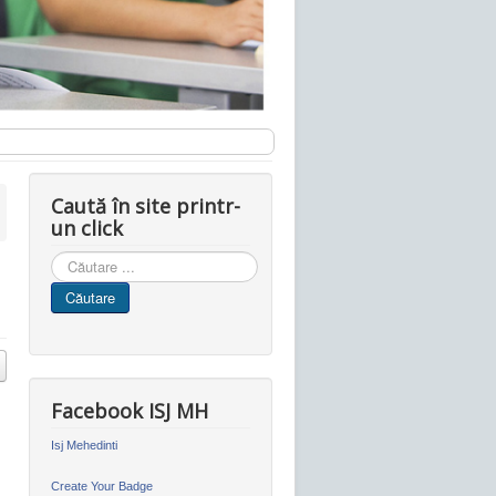
Caută în site printr-
un click
Cauta
in
Căutare
site
Facebook ISJ MH
Isj Mehedinti
Create Your Badge