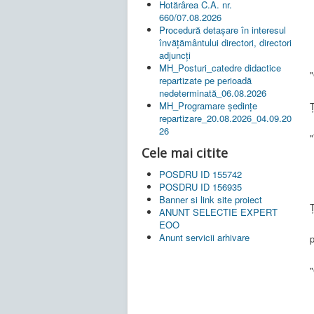
Hotărârea C.A. nr.
660/07.08.2026
Procedură detașare în interesul
învățământului directori, directori
adjuncți
MH_Posturi_catedre didactice
"
repartizate pe perioadă
nedeterminată_06.08.2026
MH_Programare ședințe
Ț
repartizare_20.08.2026_04.09.20
26
"
Cele mai citite
POSDRU ID 155742
POSDRU ID 156935
Banner si link site proiect
Ț
ANUNT SELECTIE EXPERT
EOO
Anunt servicii arhivare
p
"