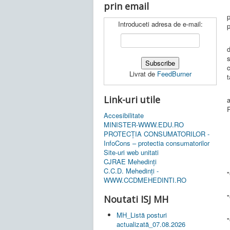
prin email
J
p
Introduceti adresa de e-mail:
p
Î
d
s
c
Livrat de
FeedBurner
t
F
Link-uri utile
a
Accesibilitate
MINISTER-WWW.EDU.RO
PROTECȚIA CONSUMATORILOR -
InfoCons – protectia consumatorilor
Site-uri web unitati
CJRAE Mehedinți
C.C.D. Mehedinţi -
"
WWW.CCDMEHEDINTI.RO
"
Noutati ISJ MH
MH_Listă posturi
"
actualizată_07.08.2026