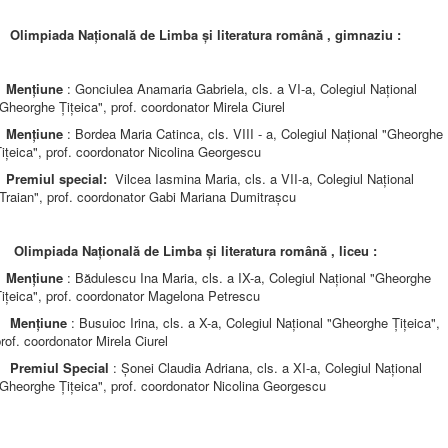
Olimpiada Națională de Limba și literatura română , gimnaziu :
Mențiune
: Gonciulea Anamaria Gabriela, cls. a VI-a, Colegiul Național
Gheorghe Țițeica", prof. coordonator Mirela Ciurel
Mențiune
: Bordea Maria Catinca, cls. VIII - a, Colegiul Național "Gheorghe
ițeica", prof. coordonator Nicolina Georgescu
Premiul special:
Vilcea Iasmina Maria, cls. a VII-a, Colegiul Național
Traian", prof. coordonator Gabi Mariana Dumitrașcu
Olimpiada Națională de Limba și literatura română , liceu :
Mențiune
: Bădulescu Ina Maria, cls. a IX-a, Colegiul Național "Gheorghe
ițeica", prof. coordonator Magelona Petrescu
Mențiune
: Busuioc Irina, cls. a X-a, Colegiul Național "Gheorghe Țițeica",
rof. coordonator Mirela Ciurel
Premiul Special
: Șonei Claudia Adriana, cls. a XI-a, Colegiul Național
Gheorghe Țițeica", prof. coordonator Nicolina Georgescu