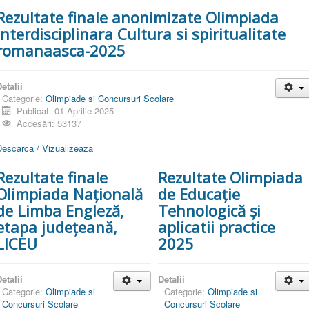
Rezultate finale anonimizate Olimpiada
interdisciplinara Cultura si spiritualitate
romanaasca-2025
etalii
Categorie:
Olimpiade si Concursuri Scolare
Publicat: 01 Aprilie 2025
Accesări: 53137
Descarca / Vizualizeaza
Rezultate finale
Rezultate Olimpiada
Olimpiada Națională
de Educație
de Limba Engleză,
Tehnologică și
etapa județeană,
aplicatii practice
LICEU
2025
etalii
Detalii
Categorie:
Olimpiade si
Categorie:
Olimpiade si
Concursuri Scolare
Concursuri Scolare