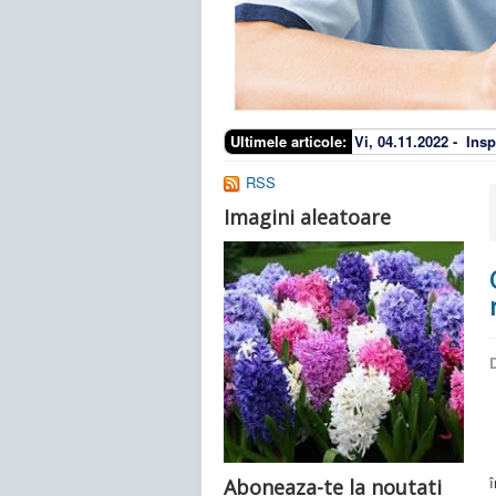
Ultimele articole:
Vi, 04.11.2022 -
Insp
RSS
Imagini aleatoare
D
O
î
Aboneaza-te la noutati