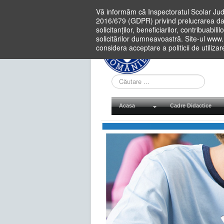
Vă informăm că Inspectoratul Scolar Jud
2016/679 (GDPR) privind prelucrarea dat
solicitanților, beneficiarilor, contribuabi
solicitărilor dumneavoastră. Site-ul www
considera acceptare a politicii de utiliza
Cauta
in
site
Acasa
Cadre Didactice