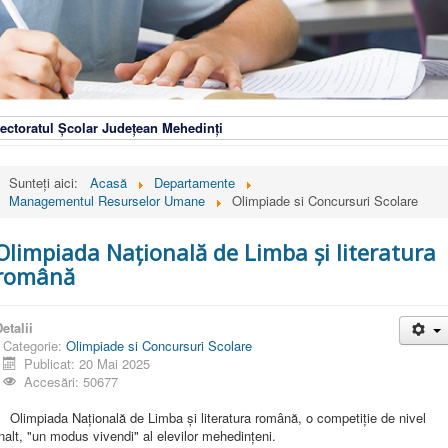
ectoratul Școlar Județean Mehedinți
Sunteți aici:
Acasă
Departamente
Managementul Resurselor Umane
Olimpiade si Concursuri Scolare
Olimpiada Națională de Limba și literatura
română
etalii
Categorie:
Olimpiade si Concursuri Scolare
Publicat: 20 Mai 2025
Accesări: 50677
limpiada Națională de Limba și literatura română, o competiție de nivel
nalt, "un modus vivendi" al elevilor mehedinţeni.