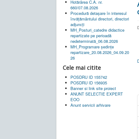
Hotărârea C.A. nr.
660/07.08.2026
Procedură detașare în interesul
învățământului directori, directori
adjuncți
D
MH_Posturi_catedre didactice
repartizate pe perioadă
nedeterminată_06.08.2026
MH_Programare ședințe
repartizare_20.08.2026_04.09.20
26
Cele mai citite
POSDRU ID 155742
POSDRU ID 156935
Banner si link site proiect
ANUNT SELECTIE EXPERT
EOO
Anunt servicii arhivare