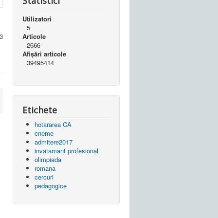
Statistici
Utilizatori
5
Articole
3
2666
Afișări articole
39495414
Etichete
hotararea CA
cneme
admitere2017
invatamant profesional
olimpiada
romana
cercuri
pedagogice