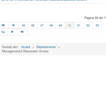
Pagina 50 din 7
45
46
47
48
49
50
51
52
53
54
Sunteți aici:
Acasă
Departamente
Managementul Resurselor Umane