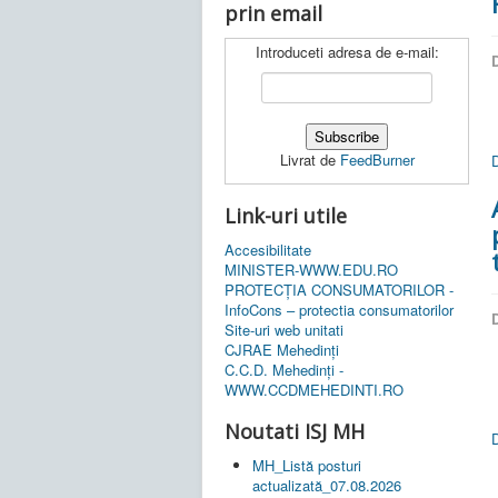
prin email
Introduceti adresa de e-mail:
D
Livrat de
FeedBurner
Link-uri utile
Accesibilitate
MINISTER-WWW.EDU.RO
PROTECȚIA CONSUMATORILOR -
InfoCons – protectia consumatorilor
D
Site-uri web unitati
CJRAE Mehedinți
C.C.D. Mehedinţi -
WWW.CCDMEHEDINTI.RO
Noutati ISJ MH
MH_Listă posturi
actualizată_07.08.2026