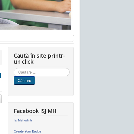
Caută în site printr-
un click
Cauta
l
in
Căutare
site
Facebook ISJ MH
Isj Mehedinti
Create Your Badge