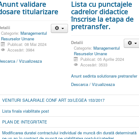
Anunt validare
Lista cu punctajele
dosare titularizare
cadrelor didactice
înscrise la etapa de
pretransfer.
etalii
Categorie:
Managementul
Resurselor Umane
Detalii
Publicat: 08 Mai 2024
Categorie:
Managementul
Accesări: 3984
Resurselor Umane
Publicat: 05 Aprilie 2024
Descarca / Vizualizeaza
Accesări: 3533
Anunt sedinta solutionare pretransfer
Descarca / Vizualizeaza
VENITURI SALARIALE CONF ART 33/LEGEA 153/2017
Lista finala viabilitate post
PLAN DE INTEGRITATE
Modificarea duratei contractului individual de muncă din durată determinată
pe un an în contract de muncă pe viabilitatea postului/catedrei