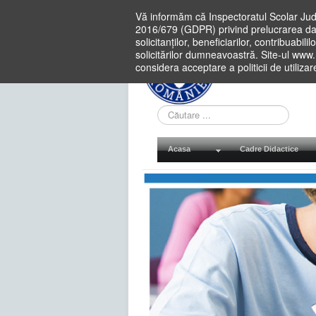
Vă informăm că Inspectoratul Scolar Jud
2016/679 (GDPR) privind prelucrarea dat
solicitanților, beneficiarilor, contribuabi
solicitărilor dumneavoastră. Site-ul www
considera acceptare a politicii de utiliza
Cauta
in
site
Acasa
Cadre Didactice