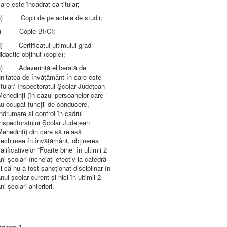
are este încadrat ca titular;
e) Copii de pe actele de studii;
f) Copie BI/CI;
g) Certificatul ultimului grad
idactic obținut (copie);
h) Adeverință eliberată de
nitatea de învățământ în care este
itular/ Inspectoratul Școlar Județean
ehedinți (în cazul persoanelor care
u ocupat funcții de conducere,
ndrumare și control în cadrul
nspectoratului Școlar Județean
ehedinți) din care să reiasă
vechimea în învățământ, obținerea
alificativelor “Foarte bine” în ultimii 2
ni școlari încheiați efectiv la catedră
i că nu a fost sancționat disciplinar în
nul școlar curent și nici în ultimii 2
ni școlari anteriori.