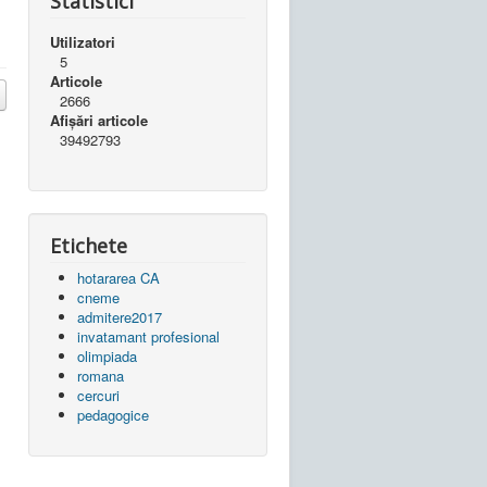
Statistici
Utilizatori
5
Articole
2666
Afișări articole
39492793
Etichete
hotararea CA
cneme
admitere2017
invatamant profesional
olimpiada
romana
cercuri
pedagogice