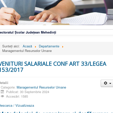
ectoratul Școlar Județean Mehedinți
Sunteți aici:
Acasă
Departamente
Managementul Resurselor Umane
VENITURI SALARIALE CONF ART 33/LEGEA
153/2017
etalii
Categorie:
Managementul Resurselor Umane
Publicat: 30 Septembrie 2024
Accesări: 1585
Descarca / Vizualizeaza