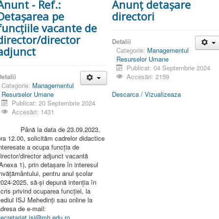
Anunt - Ref.:
Anunț detașare
Detașarea pe
directori
funcțiile vacante de
director/director
Detalii
adjunct
Categorie:
Managementul
Resurselor Umane
Publicat: 04 Septembrie 2024
etalii
Accesări: 2159
Categorie:
Managementul
Resurselor Umane
Descarca / Vizualizeaza
Publicat: 20 Septembrie 2024
Accesări: 1431
Până la data de 23.09.2023,
ra 12.00, solicităm cadrelor didactice
nteresate a ocupa funcția de
irector/director adjunct vacantă
Anexa 1), prin detașare în interesul
nvățământului, pentru anul școlar
024-2025, să-și depună intenția în
cris privind ocuparea funcției, la
ediul ISJ Mehedinți sau online la
dresa de e-mail:
ecretariat.isj@mh.edu.ro
.