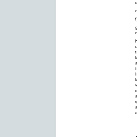
c
d
u
t
M
a
î
I
M
c
a
ș
a
a