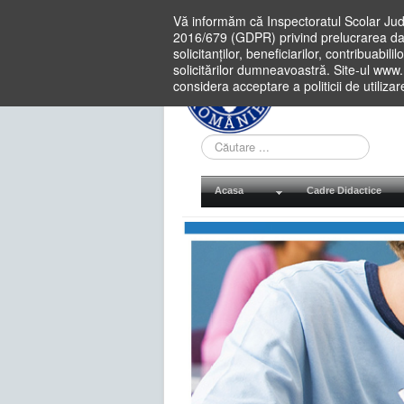
Vă informăm că Inspectoratul Scolar Jud
2016/679 (GDPR) privind prelucrarea dat
solicitanților, beneficiarilor, contribuabi
solicitărilor dumneavoastră. Site-ul www
considera acceptare a politicii de utiliza
Cauta
in
site
Acasa
Cadre Didactice