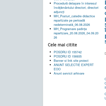
Procedură detașare în interesul
învățământului directori, directori
adjuncți
MH_Posturi_catedre didactice
repartizate pe perioadă
nedeterminată_06.08.2026
MH_Programare ședințe
repartizare_20.08.2026_04.09.20
26
Cele mai citite
POSDRU ID 155742
D
POSDRU ID 156935
Banner si link site proiect
ANUNT SELECTIE EXPERT
EOO
Anunt servicii arhivare