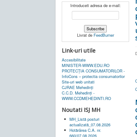
Introduceti adresa de e-mail:
Livrat de
FeedBurner
Link-uri utile
D
Accesibilitate
MINISTER-WWW.EDU.RO
PROTECȚIA CONSUMATORILOR -
InfoCons – protectia consumatorilor
Site-uri web unitati
CJRAE Mehedinți
C.C.D. Mehedinţi -
WWW.CCDMEHEDINTI.RO
Noutati ISJ MH
MH_Listă posturi
actualizată_07.08.2026
Hotărârea C.A. nr.
660/07.08.2026