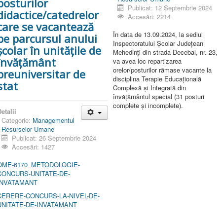
posturilor
Publicat: 12 Septembrie 2024
didactice/catedrelor
Accesări: 2214
care se vacantează
În data de 13.09.2024, la sediul
pe parcursul anului
Inspectoratului Școlar Județean
școlar în unitățile de
Mehedinți din strada Decebal, nr. 23,
învățământ
va avea loc repartizarea
orelor/posturilor rămase vacante la
preuniversitar de
disciplina Terapie Educațională
stat
Complexă și Integrată din
învățământul special (31 posturi
complete și incomplete).
etalii
Categorie:
Managementul
Resurselor Umane
Publicat: 26 Septembrie 2024
Accesări: 1427
OME-6170_METODOLOGIE-
CONCURS-UNITATE-DE-
INVATAMANT
CERERE-CONCURS-LA-NIVEL-DE-
UNITATE-DE-INVATAMANT