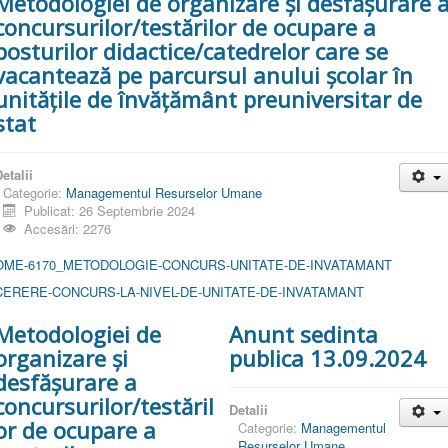
Metodologiei de organizare și desfășurare 
concursurilor/testărilor de ocupare a
posturilor didactice/catedrelor care se
vacantează pe parcursul anului școlar în
unitățile de învățământ preuniversitar de
stat
etalii
Categorie:
Managementul Resurselor Umane
Publicat: 26 Septembrie 2024
Accesări: 2276
OME-6170_METODOLOGIE-CONCURS-UNITATE-DE-INVATAMANT
CERERE-CONCURS-LA-NIVEL-DE-UNITATE-DE-INVATAMANT
Metodologiei de
Anunt sedinta
organizare și
publica 13.09.2024
desfășurare a
concursurilor/testăril
Detalii
or de ocupare a
Categorie:
Managementul
Resurselor Umane