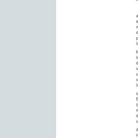
s
m
d
p
î
i
d
v
u
c
î
(
m
u
n