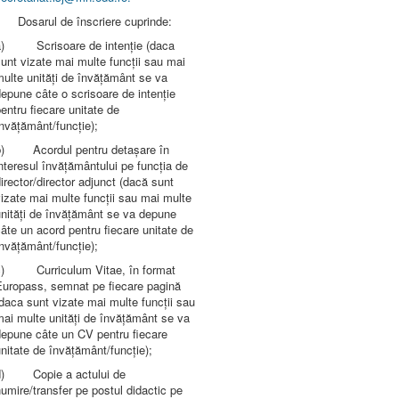
Dosarul de înscriere cuprinde:
a) Scrisoare de intenție (daca
unt vizate mai multe funcții sau mai
ulte unități de învățământ se va
epune câte o scrisoare de intenție
entru fiecare unitate de
nvățământ/funcție);
b) Acordul pentru detașare în
nteresul învățământului pe funcția de
irector/director adjunct (dacă sunt
izate mai multe funcții sau mai multe
nități de învățământ se va depune
âte un acord pentru fiecare unitate de
nvățământ/funcție);
c) Curriculum Vitae, în format
Europass, semnat pe fiecare pagină
daca sunt vizate mai multe funcții sau
ai multe unități de învățământ se va
depune câte un CV pentru fiecare
nitate de învățământ/funcție);
d) Copie a actului de
umire/transfer pe postul didactic pe