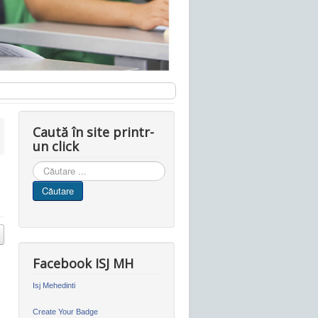
Caută în site printr-
un click
Cauta
in
Căutare
site
Facebook ISJ MH
Isj Mehedinti
Create Your Badge