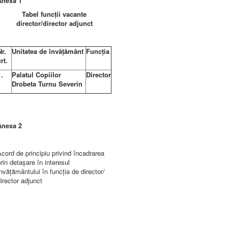
Anexa 1
Tabel funcții vacante
director/director adjunct
Nr.
Unitatea de învățământ
Funcția
rt.
1.
Palatul Copiilor
Director
Drobeta Turnu Severin
Anexa 2
cord de principiu privind încadrarea
rin detașare în interesul
nvățământului în funcția de director/
irector adjunct