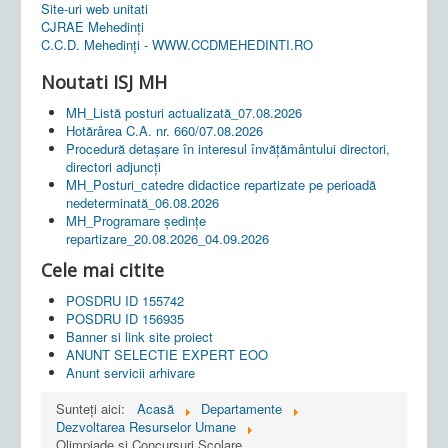
Site-uri web unitati
CJRAE Mehedinți
C.C.D. Mehedinţi - WWW.CCDMEHEDINTI.RO
Noutati ISJ MH
MH_Listă posturi actualizată_07.08.2026
Hotărârea C.A. nr. 660/07.08.2026
Procedură detașare în interesul învățământului directori,
directori adjuncți
MH_Posturi_catedre didactice repartizate pe perioadă
nedeterminată_06.08.2026
MH_Programare ședințe
repartizare_20.08.2026_04.09.2026
Cele mai citite
POSDRU ID 155742
POSDRU ID 156935
Banner si link site proiect
ANUNT SELECTIE EXPERT EOO
Anunt servicii arhivare
Sunteți aici:
Acasă
Departamente
Dezvoltarea Resurselor Umane
Olimpiade si Concursuri Scolare