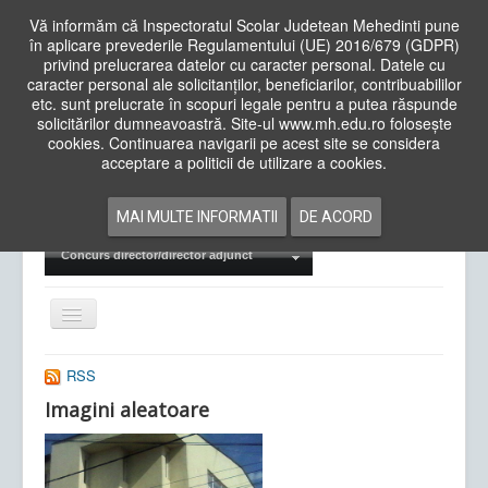
Vă informăm că Inspectoratul Scolar Judetean Mehedinti pune
în aplicare prevederile Regulamentului (UE) 2016/679 (GDPR)
privind prelucrarea datelor cu caracter personal. Datele cu
caracter personal ale solicitanților, beneficiarilor, contribuabililor
Cauta
etc. sunt prelucrate în scopuri legale pentru a putea răspunde
in
solicitărilor dumneavoastră. Site-ul www.mh.edu.ro folosește
site
cookies. Continuarea navigarii pe acest site se considera
Acasa
Cadre Didactice
acceptare a politicii de utilizare a cookies.
Departamente
Proiecte
MAI MULTE INFORMATII
DE ACORD
Examene Naționale
Concurs director/director adjunct
Comută
navigarea
RSS
Imagini aleatoare