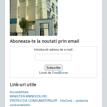
Ultimele articole:
Vi, 04.11.2022 -
Inspectoratul Școlar
Județean Mehedinți
Aboneaza-te la noutati prin email
Introduceti adresa de e-mail:
Livrat de
FeedBurner
Link-uri utile
Accesibilitate
MINISTER-WWW.EDU.RO
PROTECȚIA CONSUMATORILOR - InfoCons – protectia
consumatorilor