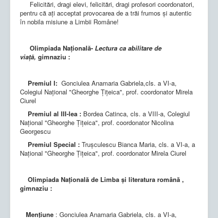
Felicitări, dragi elevi, felicitări, dragi profesori coordonatori,
pentru că ați acceptat provocarea de a trăi frumos și autentic
în nobila misiune a Limbii Române!
Olimpiada Națională-
Lectura ca abilitare de
viață,
gimnaziu :
Premiul I:
Gonciulea Anamaria Gabriela,cls. a VI-a,
Colegiul Național "Gheorghe Țițeica", prof. coordonator Mirela
Ciurel
Premiul al III-lea :
Bordea Catinca, cls. a VIII-a, Colegiul
Național "Gheorghe Țițeica", prof. coordonator Nicolina
Georgescu
Premiul Special :
Trușculescu Bianca Maria, cls. a VI-a, a
Național "Gheorghe Țițeica", prof. coordonator Mirela Ciurel
Olimpiada Națională de Limba și literatura română ,
gimnaziu :
Mențiune
: Gonciulea Anamaria Gabriela, cls. a VI-a,