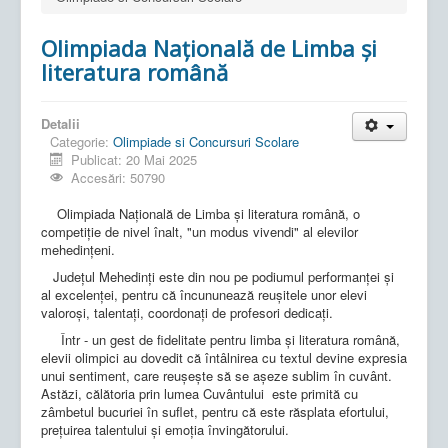
Olimpiada Națională de Limba și
literatura română
Detalii
Categorie:
Olimpiade si Concursuri Scolare
Publicat: 20 Mai 2025
Accesări: 50790
Olimpiada Națională de Limba și literatura română, o
competiție de nivel înalt, "un modus vivendi" al elevilor
mehedinţeni.
Județul Mehedinți este din nou pe podiumul performanței și
al excelenței, pentru că încununează reușitele unor elevi
valoroși, talentați, coordonați de profesori dedicați.
Într - un gest de fidelitate pentru limba și literatura română,
elevii olimpici au dovedit că întâlnirea cu textul devine expresia
unui sentiment, care reușește să se așeze sublim în cuvânt.
Astăzi, călătoria prin lumea Cuvântului este primită cu
zâmbetul bucuriei în suflet, pentru că este răsplata efortului,
prețuirea talentului și emoția învingătorului.