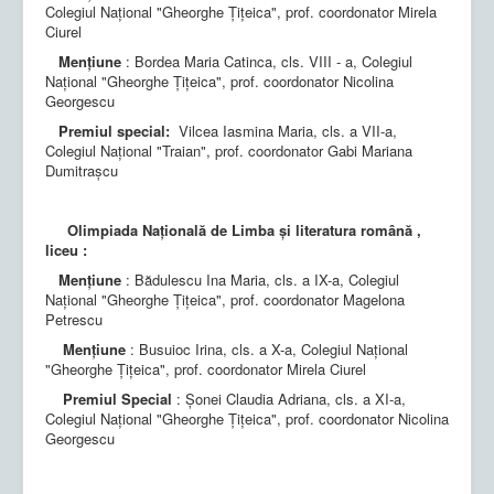
Colegiul Național "Gheorghe Țițeica", prof. coordonator Mirela
Ciurel
Mențiune
: Bordea Maria Catinca, cls. VIII - a, Colegiul
Național "Gheorghe Țițeica", prof. coordonator Nicolina
Georgescu
Premiul special:
Vilcea Iasmina Maria, cls. a VII-a,
Colegiul Național "Traian", prof. coordonator Gabi Mariana
Dumitrașcu
Olimpiada Națională de Limba și literatura română ,
liceu :
Mențiune
: Bădulescu Ina Maria, cls. a IX-a, Colegiul
Național "Gheorghe Țițeica", prof. coordonator Magelona
Petrescu
Mențiune
: Busuioc Irina, cls. a X-a, Colegiul Național
"Gheorghe Țițeica", prof. coordonator Mirela Ciurel
Premiul Special
: Șonei Claudia Adriana, cls. a XI-a,
Colegiul Național "Gheorghe Țițeica", prof. coordonator Nicolina
Georgescu