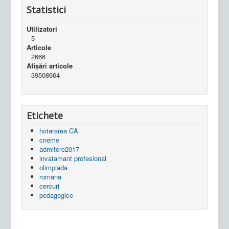
Statistici
Utilizatori
5
Articole
2666
Afișări articole
39508664
Etichete
hotararea CA
cneme
admitere2017
invatamant profesional
olimpiada
romana
cercuri
pedagogice