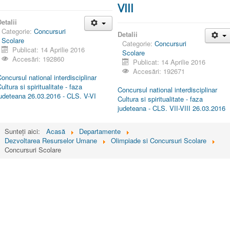
VIII
etalii
Categorie:
Concursuri
Detalii
Scolare
Categorie:
Concursuri
Publicat: 14 Aprilie 2016
Scolare
Accesări: 192860
Publicat: 14 Aprilie 2016
Accesări: 192671
oncursul national interdisciplinar
ultura si spiritualitate - faza
Concursul national interdisciplinar
judeteana 26.03.2016 - CLS. V-VI
Cultura si spiritualitate - faza
judeteana - CLS. VII-VIII 26.03.2016
Sunteți aici:
Acasă
Departamente
Dezvoltarea Resurselor Umane
Olimpiade si Concursuri Scolare
Concursuri Scolare