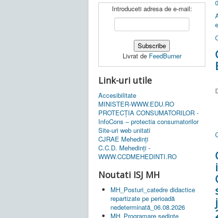
Introduceti adresa de e-mail:
Livrat de
FeedBurner
Link-uri utile
D
Accesibilitate
MINISTER-WWW.EDU.RO
PROTECȚIA CONSUMATORILOR -
InfoCons – protectia consumatorilor
Site-uri web unitati
C
CJRAE Mehedinți
C.C.D. Mehedinţi -
WWW.CCDMEHEDINTI.RO
Noutati ISJ MH
MH_Posturi_catedre didactice
repartizate pe perioadă
nedeterminată_06.08.2026
MH_Programare ședințe