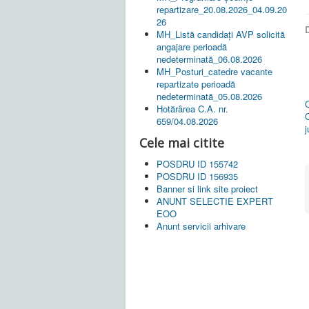
repartizare_20.08.2026_04.09.20
26
D
MH_Listă candidați AVP solicită
angajare perioadă
nedeterminată_06.08.2026
MH_Posturi_catedre vacante
repartizate perioadă
nedeterminată_05.08.2026
C
Hotărârea C.A. nr.
C
659/04.08.2026
Cele mai citite
POSDRU ID 155742
POSDRU ID 156935
Banner si link site proiect
ANUNT SELECTIE EXPERT
EOO
Anunt servicii arhivare