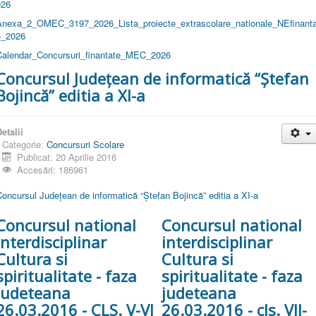
026
Anexa_2_OMEC_3197_2026_Lista_proiecte_extrascolare_nationale_NEfinanta
e_2026
Calendar_Concursuri_finantate_MEC_2026
Concursul Județean de informatică “Ștefan
Bojincă” editia a XI-a
etalii
Categorie:
Concursuri Scolare
Publicat: 20 Aprilie 2016
Accesări: 186961
oncursul Județean de informatică “Ștefan Bojincă” editia a XI-a
Concursul national
Concursul national
interdisciplinar
interdisciplinar
Cultura si
Cultura si
spiritualitate - faza
spiritualitate - faza
judeteana
judeteana
26.03.2016 - CLS. V-VI
26.03.2016 - cls. VII-