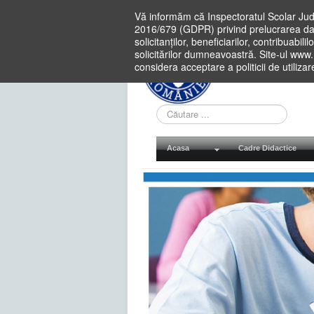
Vă informăm că Inspectoratul Scolar Jud
2016/679 (GDPR) privind prelucrarea dat
solicitanților, beneficiarilor, contribuabi
solicitărilor dumneavoastră. Site-ul www
considera acceptare a politicii de utiliza
Cauta
in
site
Acasa
Cadre Didactice