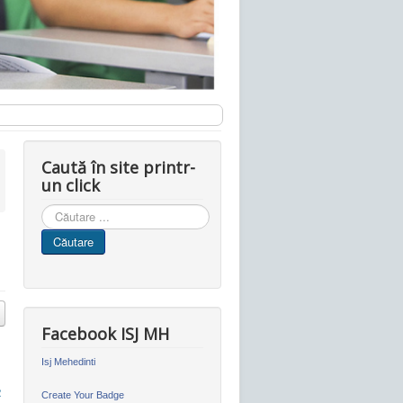
Caută în site printr-
un click
Cauta
in
Căutare
site
Facebook ISJ MH
Isj Mehedinti
2
Create Your Badge