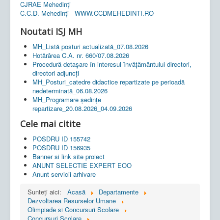
CJRAE Mehedinți
C.C.D. Mehedinţi - WWW.CCDMEHEDINTI.RO
Noutati ISJ MH
MH_Listă posturi actualizată_07.08.2026
Hotărârea C.A. nr. 660/07.08.2026
Procedură detașare în interesul învățământului directori,
directori adjuncți
MH_Posturi_catedre didactice repartizate pe perioadă
nedeterminată_06.08.2026
MH_Programare ședințe
repartizare_20.08.2026_04.09.2026
Cele mai citite
POSDRU ID 155742
POSDRU ID 156935
Banner si link site proiect
ANUNT SELECTIE EXPERT EOO
Anunt servicii arhivare
Sunteți aici:
Acasă
Departamente
Dezvoltarea Resurselor Umane
Olimpiade si Concursuri Scolare
Concursuri Scolare