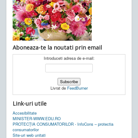
Ultimele articole:
Vi, 04.11.2022 -
Inspectoratul Școlar
Județean Mehedinți
Aboneaza-te la noutati prin email
Introduceti adresa de e-mail:
Livrat de
FeedBurner
Link-uri utile
Accesibilitate
MINISTER-WWW.EDU.RO
PROTECȚIA CONSUMATORILOR - InfoCons – protectia
consumatorilor
Site-uri web unitati