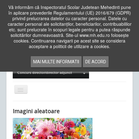
Vă informăm că Inspectoratul Scolar Judetean Mehedinti pune
în aplicare prevederile Regulamentului (UE) 2016/679 (GDPR)
privind prelucrarea datelor cu caracter personal. Datele cu
caracter personal ale solicitanților, beneficiarilor, contribuabililor
Cauta
etc. sunt prelucrate în scopuri legale pentru a putea răspunde
in
solicitărilor dumneavoastră. Site-ul www.mh.edu.ro folosește
site
cookies. Continuarea navigarii pe acest site se considera
Acasa
Cadre Didactice
acceptare a politicii de utilizare a cookies.
Departamente
Proiecte
MAI MULTE INFORMATII
DE ACORD
Examene Naționale
Concurs director/director adjunct
Comută
navigarea
Imagini aleatoare