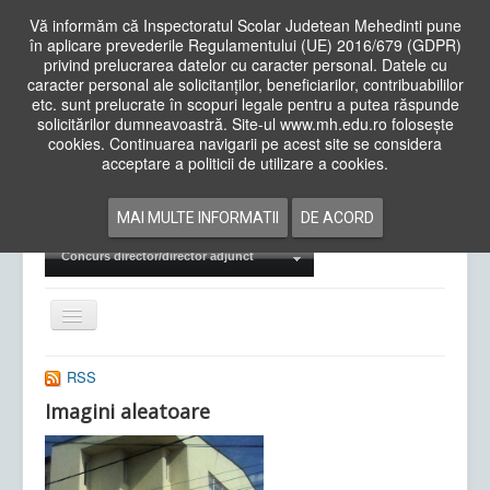
Vă informăm că Inspectoratul Scolar Judetean Mehedinti pune
în aplicare prevederile Regulamentului (UE) 2016/679 (GDPR)
privind prelucrarea datelor cu caracter personal. Datele cu
caracter personal ale solicitanților, beneficiarilor, contribuabililor
Cauta
etc. sunt prelucrate în scopuri legale pentru a putea răspunde
in
solicitărilor dumneavoastră. Site-ul www.mh.edu.ro folosește
site
cookies. Continuarea navigarii pe acest site se considera
Acasa
Cadre Didactice
acceptare a politicii de utilizare a cookies.
Departamente
Proiecte
MAI MULTE INFORMATII
DE ACORD
Examene Naționale
Concurs director/director adjunct
Comută
navigarea
RSS
Imagini aleatoare