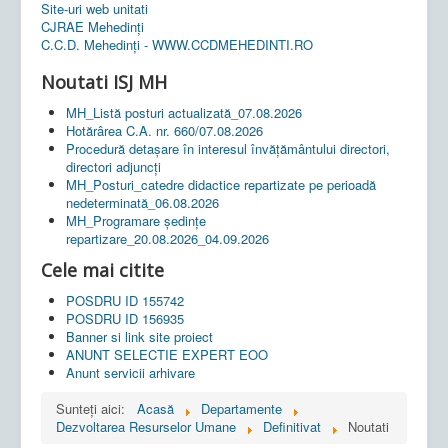
Site-uri web unitati
CJRAE Mehedinți
C.C.D. Mehedinţi - WWW.CCDMEHEDINTI.RO
Noutati ISJ MH
MH_Listă posturi actualizată_07.08.2026
Hotărârea C.A. nr. 660/07.08.2026
Procedură detașare în interesul învățământului directori,
directori adjuncți
MH_Posturi_catedre didactice repartizate pe perioadă
nedeterminată_06.08.2026
MH_Programare ședințe
repartizare_20.08.2026_04.09.2026
Cele mai citite
POSDRU ID 155742
POSDRU ID 156935
Banner si link site proiect
ANUNT SELECTIE EXPERT EOO
Anunt servicii arhivare
Sunteți aici:
Acasă
Departamente
Dezvoltarea Resurselor Umane
Definitivat
Noutati