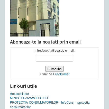
Ultimele articole:
Vi, 04.11.2022 -
Inspectoratul Școlar
Județean Mehedinți
Aboneaza-te la noutati prin email
Introduceti adresa de e-mail:
Livrat de
FeedBurner
Link-uri utile
Accesibilitate
MINISTER-WWW.EDU.RO
PROTECȚIA CONSUMATORILOR - InfoCons – protectia
consumatorilor