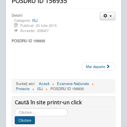
POSDRU ID 156935
Detalii
Categorie:
ISJ
Publicat: 20 Iulie 2015
Accesări: 308407
POSDRU ID 156935
Mai departe
Sunteți aici:
Acasă
Examene Naționale
Proiecte
ISJ
POSDRU ID 156935
Caută în site printr-un click
Cauta
in
Căutare
site