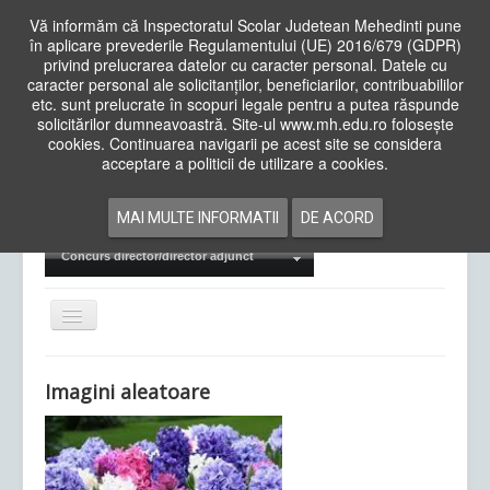
Vă informăm că Inspectoratul Scolar Judetean Mehedinti pune
în aplicare prevederile Regulamentului (UE) 2016/679 (GDPR)
privind prelucrarea datelor cu caracter personal. Datele cu
caracter personal ale solicitanților, beneficiarilor, contribuabililor
Cauta
etc. sunt prelucrate în scopuri legale pentru a putea răspunde
in
solicitărilor dumneavoastră. Site-ul www.mh.edu.ro folosește
site
cookies. Continuarea navigarii pe acest site se considera
Acasa
Cadre Didactice
acceptare a politicii de utilizare a cookies.
Departamente
Proiecte
MAI MULTE INFORMATII
DE ACORD
Examene Naționale
Concurs director/director adjunct
Comută
navigarea
Imagini aleatoare