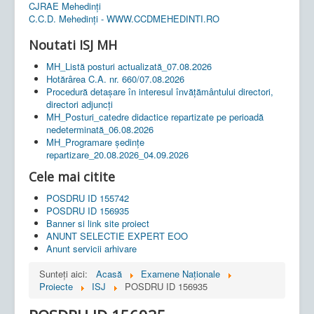
CJRAE Mehedinți
C.C.D. Mehedinţi - WWW.CCDMEHEDINTI.RO
Noutati ISJ MH
MH_Listă posturi actualizată_07.08.2026
Hotărârea C.A. nr. 660/07.08.2026
Procedură detașare în interesul învățământului directori,
directori adjuncți
MH_Posturi_catedre didactice repartizate pe perioadă
nedeterminată_06.08.2026
MH_Programare ședințe
repartizare_20.08.2026_04.09.2026
Cele mai citite
POSDRU ID 155742
POSDRU ID 156935
Banner si link site proiect
ANUNT SELECTIE EXPERT EOO
Anunt servicii arhivare
Sunteți aici:
Acasă
Examene Naționale
Proiecte
ISJ
POSDRU ID 156935