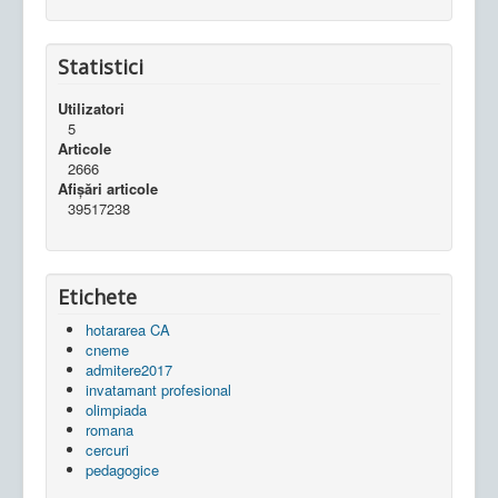
Statistici
Utilizatori
5
Articole
2666
Afișări articole
39517238
Etichete
hotararea CA
cneme
admitere2017
invatamant profesional
olimpiada
romana
cercuri
pedagogice