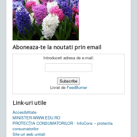
Ultimele articole:
Vi, 04.11.2022 -
Inspectoratul Școlar
Județean Mehedinți
Aboneaza-te la noutati prin email
Introduceti adresa de e-mail:
Livrat de
FeedBurner
Link-uri utile
Accesibilitate
MINISTER-WWW.EDU.RO
PROTECȚIA CONSUMATORILOR - InfoCons – protectia
consumatorilor
Site-uri web unitati